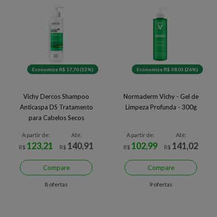
Economize R$ 17,70 (12%)
Economize R$ 38,03 (26%)
Vichy Dercos Shampoo
Normaderm Vichy - Gel de
Anticaspa DS Tratamento
Limpeza Profunda - 300g
para Cabelos Secos
A partir de:
Até:
A partir de:
Até:
123,21
140,91
102,99
141,02
R$
R$
R$
R$
Compare
Compare
8 ofertas
9 ofertas