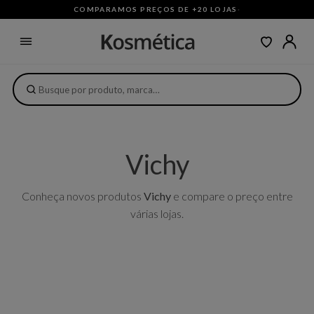
COMPARAMOS PREÇOS DE +20 LOJAS
·
Vichy
Conheça novos produtos
Vichy
e compare o preço entre
várias lojas.