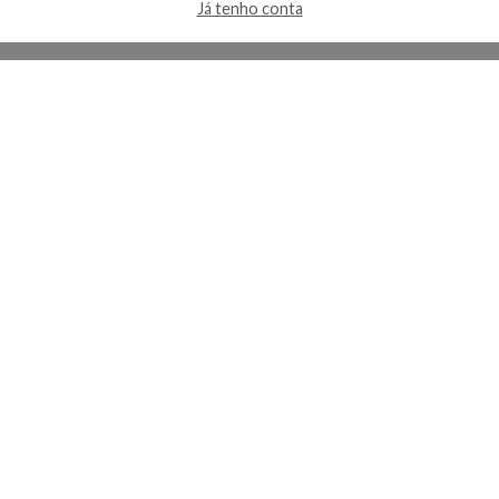
Já tenho conta
A Kosmética
Redes Sociais
Baixe o App
Sobre nós
Contato