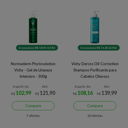
Economize R$ 18,91 (15%)
Economize R$ 31,83 (22%)
Normaderm Phytosolution
Vichy Dercos Oil-Correction
Vichy - Gel de Limpeza
Shampoo Purificante para
Intensivo - 300g
Cabelos Oleosos
A partir de:
Até:
A partir de:
Até:
102,99
121,90
108,16
139,99
R$
R$
R$
R$
Compare
Compare
7 ofertas
10 ofertas