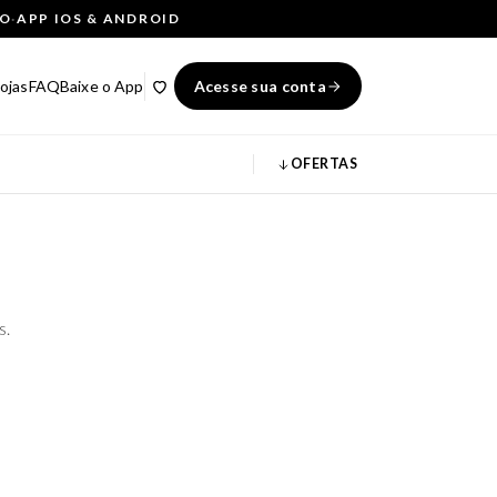
ÇO
·
APP IOS & ANDROID
ojas
FAQ
Baixe o App
Acesse sua conta
OFERTAS
s.