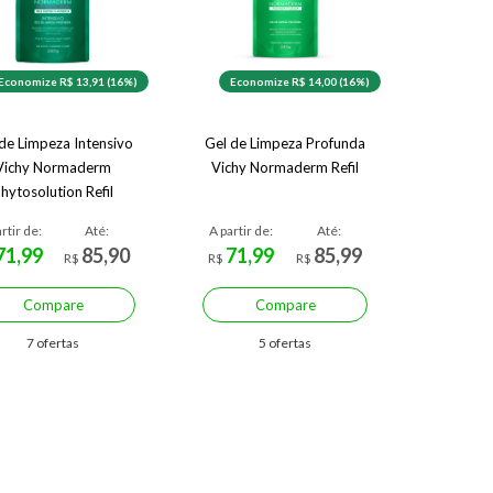
Economize R$ 13,91 (16%)
Economize R$ 14,00 (16%)
de Limpeza Intensivo
Gel de Limpeza Profunda
Vichy Normaderm
Vichy Normaderm Refil
hytosolution Refil
rtir de:
Até:
A partir de:
Até:
71,99
85,90
71,99
85,99
R$
R$
R$
Compare
Compare
7 ofertas
5 ofertas