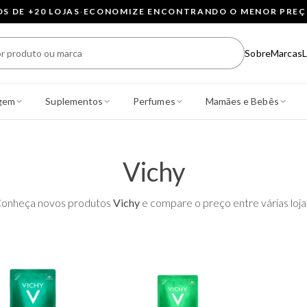
 DE +20 LOJAS
·
ECONOMIZE ENCONTRANDO O MENOR PRE
Sobre
Marcas
L
gem
Suplementos
Perfumes
Mamães e Bebês
Vichy
onheça novos produtos
Vichy
e compare o preço entre várias loja