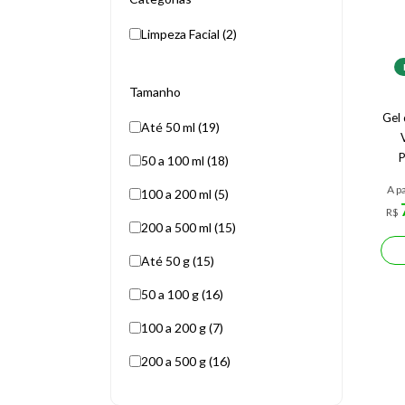
Limpeza Facial (2)
Tamanho
Gel 
Até 50 ml (19)
P
50 a 100 ml (18)
A pa
100 a 200 ml (5)
R$
200 a 500 ml (15)
Até 50 g (15)
50 a 100 g (16)
100 a 200 g (7)
200 a 500 g (16)