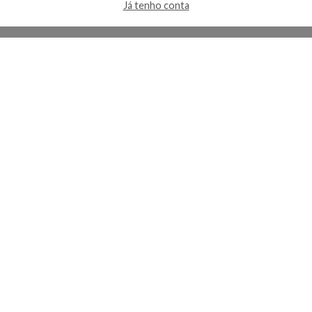
Já tenho conta
A Kosmética
Redes Sociais
Baixe o App
Sobre nós
Contato