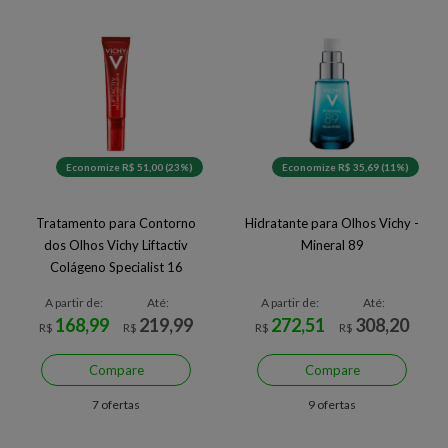
Economize R$ 51,00 (23%)
Economize R$ 35,69 (11%)
Tratamento para Contorno
Hidratante para Olhos Vichy -
dos Olhos Vichy Liftactiv
Mineral 89
Colágeno Specialist 16
A partir de:
Até:
A partir de:
Até:
168,99
219,99
272,51
308,20
R$
R$
R$
R$
Compare
Compare
7 ofertas
9 ofertas