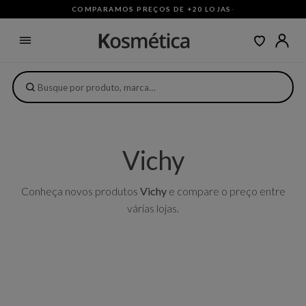
COMPARAMOS PREÇOS DE +20 LOJAS
·
Vichy
Conheça novos produtos
Vichy
e compare o preço entre
várias lojas.