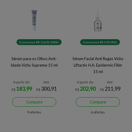
Economize R$ 116,92 (38%)
Economize R$ 9,09 (4%)
Sérum para os Olhos Anti-
Sérum Facial Anti Rugas Vichy
Idade Vichy Supreme 15 ml
Liftactiv H.A. Epidermic Filler
15 ml
A partir de:
Até:
A partir de:
Até:
183,99
300,91
202,90
211,99
R$
R$
R$
R$
Compare
Compare
9 ofertas
6 ofertas