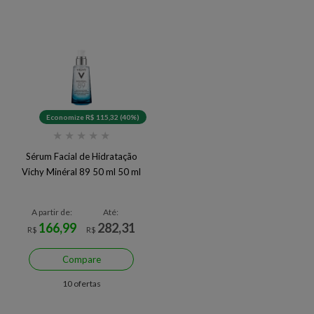
Economize R$ 115,32 (40%)
★
★
★
★
★
Sérum Facial de Hidratação
Vichy Minéral 89 50 ml 50 ml
A partir de:
Até:
166,99
282,31
R$
R$
Compare
10 ofertas