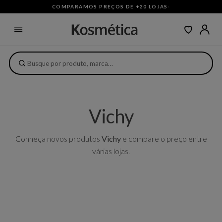
COMPARAMOS PREÇOS DE +20 LOJAS
·
Vichy
Conheça novos produtos
Vichy
e compare o preço entre
várias lojas.