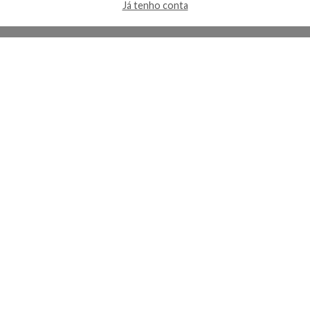
Já tenho conta
A Kosmética
Redes Sociais
Baixe o App
Sobre nós
Contato