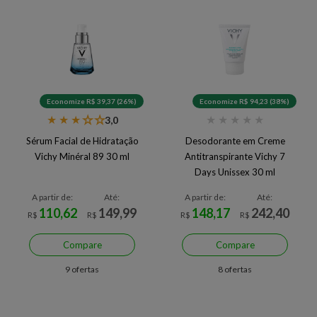
Economize R$ 39,37 (26%)
Economize R$ 94,23 (38%)
★
★
★
★
★
★
★
★
★
★
3,0
Sérum Facial de Hidratação
Desodorante em Creme
Vichy Minéral 89 30 ml
Antitranspirante Vichy 7
Days Unissex 30 ml
A partir de:
Até:
A partir de:
Até:
110,62
149,99
148,17
242,40
R$
R$
R$
R$
Compare
Compare
9 ofertas
8 ofertas