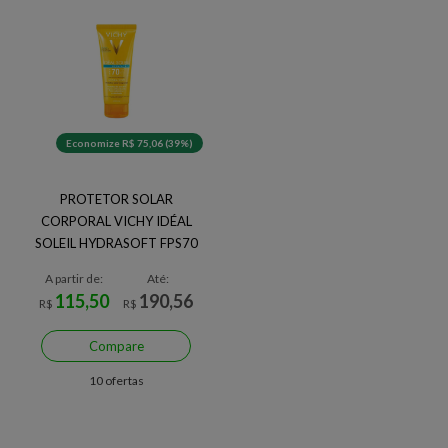
Economize R$ 75,06 (39%)
PROTETOR SOLAR
CORPORAL VICHY IDÉAL
SOLEIL HYDRASOFT FPS70
200ML
A partir de:
Até:
115,50
190,56
R$
R$
Compare
10 ofertas