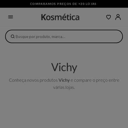
COMPARAMOS PREÇOS DE +20 LOJAS
·
Vichy
Conheça novos produtos
Vichy
e compare o preço entre
várias lojas.