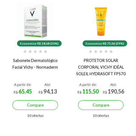
Economize R$ 28,68 (30%)
Economize R$ 75,06 (39%)
★
★
★
★
★
★
★
★
★
★
Sabonete Dermatológico
PROTETOR SOLAR
Facial Vichy - Normaderm
CORPORAL VICHY IDÉAL
SOLEIL HYDRASOFT FPS70
200ML
A partir de:
Até:
A partir de:
Até:
65,45
94,13
115,50
190,56
R$
R$
R$
R$
Compare
Compare
10 ofertas
10 ofertas