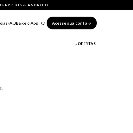
ÇO
·
APP IOS & ANDROID
ojas
FAQ
Baixe o App
Acesse sua conta
OFERTAS
s.