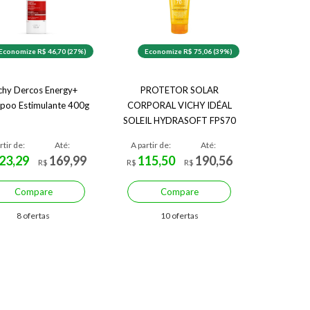
Economize R$ 46,70 (27%)
Economize R$ 75,06 (39%)
chy Dercos Energy+
PROTETOR SOLAR
poo Estimulante 400g
CORPORAL VICHY IDÉAL
SOLEIL HYDRASOFT FPS70
200ML
rtir de:
Até:
A partir de:
Até:
23,29
169,99
115,50
190,56
R$
R$
R$
Compare
Compare
8 ofertas
10 ofertas