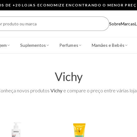
 DE +20 LOJAS
·
ECONOMIZE ENCONTRANDO O MENOR PRE
Sobre
Marcas
L
gem
Suplementos
Perfumes
Mamães e Bebês
Vichy
onheça novos produtos
Vichy
e compare o preço entre várias loja