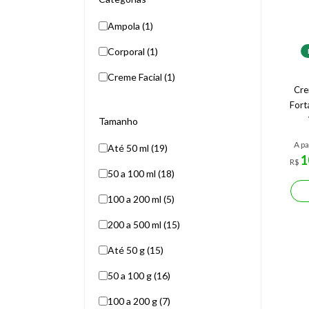
Ampola (1)
Corporal (1)
Creme Facial (1)
Cre
Fort
Tamanho
A pa
Até 50 ml (19)
1
R$
50 a 100 ml (18)
100 a 200 ml (5)
200 a 500 ml (15)
Até 50 g (15)
50 a 100 g (16)
100 a 200 g (7)