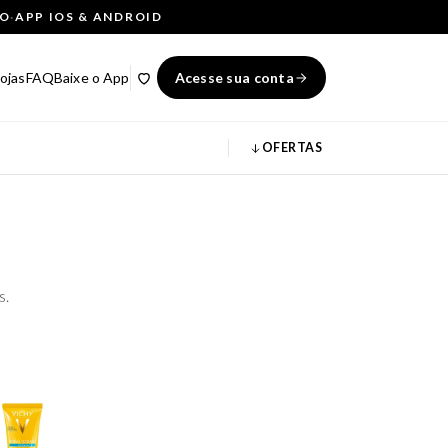
ÇO
·
APP IOS & ANDROID
ojas
FAQ
Baixe o App
Acesse sua conta
OFERTAS
s.