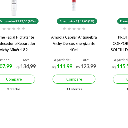
Economize R$ 27,00 (20%)
Economize R$ 12,00 (9%)
Econo
★
★
★
★
★
★
★
★
★
★
★
me Facial Hidratante
Ampola Capilar Antiquebra
PROT
alecedor e Reparador
Vichy Dercos Energizante
CORPORA
Vichy Minéral 89
40ml
SOLEIL H
rtir de:
Até:
A partir de:
Até:
A partir d
07,99
134,99
111,99
123,99
115,
R$
R$
R$
R$
Compare
Compare
9 ofertas
11 ofertas
1