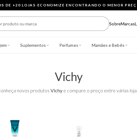
 DE +20 LOJAS
·
ECONOMIZE ENCONTRANDO O MENOR PRE
Sobre
Marcas
L
gem
Suplementos
Perfumes
Mamães e Bebês
Vichy
onheça novos produtos
Vichy
e compare o preço entre várias loja