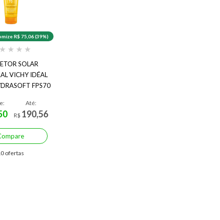
mize R$ 75,06 (39%)
★
★
★
★
ETOR SOLAR
L VICHY IDÉAL
YDRASOFT FPS70
200ML
e:
Até:
50
190,56
R$
Compare
0 ofertas