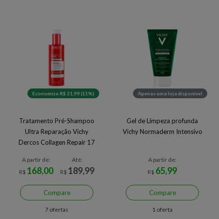
Economize R$ 21,99 (11%)
Apenas uma loja disponível
Tratamento Pré-Shampoo
Gel de Limpeza profunda
Ultra Reparação Vichy
Vichy Normaderm Intensivo
Dercos Collagen Repair 17
A partir de:
Até:
A partir de:
168,00
189,99
65,99
R$
R$
R$
Compare
Compare
7 ofertas
1 oferta