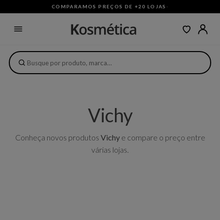
COMPARAMOS PREÇOS DE +20 LOJAS
·
Vichy
Conheça novos produtos
Vichy
e compare o preço entre
várias lojas.