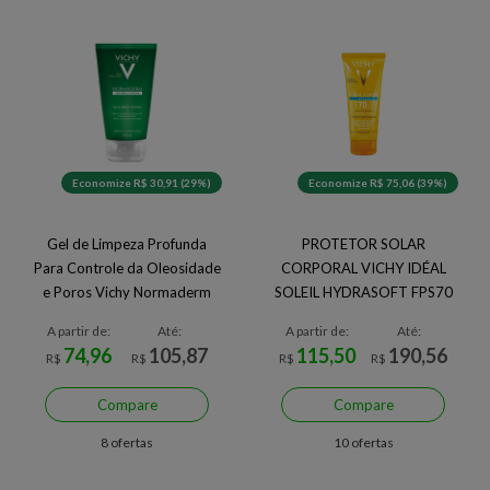
Economize R$ 30,91 (29%)
Economize R$ 75,06 (39%)
Gel de Limpeza Profunda
PROTETOR SOLAR
Para Controle da Oleosidade
CORPORAL VICHY IDÉAL
e Poros Vichy Normaderm
SOLEIL HYDRASOFT FPS70
200ML
A partir de:
Até:
A partir de:
Até:
74,96
105,87
115,50
190,56
R$
R$
R$
R$
Compare
Compare
8 ofertas
10 ofertas