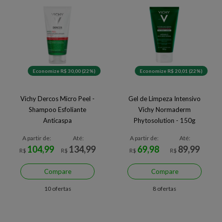
Economize R$ 30,00 (22%)
Economize R$ 20,01 (22%)
Vichy Dercos Micro Peel -
Gel de Limpeza Intensivo
Shampoo Esfoliante
Vichy Normaderm
Anticaspa
Phytosolution - 150g
A partir de:
Até:
A partir de:
Até:
104,99
134,99
69,98
89,99
R$
R$
R$
R$
Compare
Compare
10 ofertas
8 ofertas