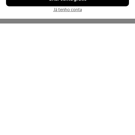
Já tenho conta
A Kosmética
Redes Sociais
Baixe o App
Sobre nós