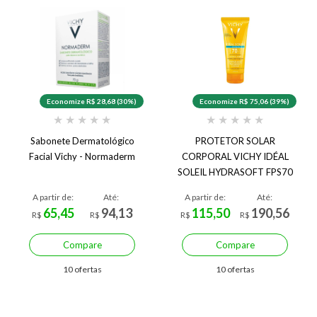
Economize R$ 28,68 (30%)
Economize R$ 75,06 (39%)
★
★
★
★
★
★
★
★
★
★
Sabonete Dermatológico
PROTETOR SOLAR
Facial Vichy - Normaderm
CORPORAL VICHY IDÉAL
SOLEIL HYDRASOFT FPS70
200ML
A partir de:
Até:
A partir de:
Até:
65,45
94,13
115,50
190,56
R$
R$
R$
R$
Compare
Compare
10 ofertas
10 ofertas