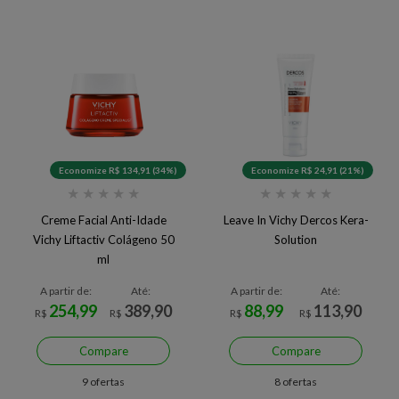
Economize R$ 134,91 (34%)
Economize R$ 24,91 (21%)
★
★
★
★
★
★
★
★
★
★
Creme Facial Anti-Idade
Leave In Vichy Dercos Kera-
Vichy Liftactiv Colágeno 50
Solution
ml
A partir de:
Até:
A partir de:
Até:
254,99
389,90
88,99
113,90
R$
R$
R$
R$
Compare
Compare
9 ofertas
8 ofertas