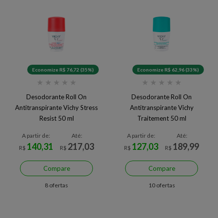
Economize R$ 76,72 (35%)
Economize R$ 62,96 (33%)
★
★
★
★
★
★
★
★
★
★
Desodorante Roll On
Desodorante Roll On
Antitranspirante Vichy Stress
Antitranspirante Vichy
Resist 50 ml
Traitement 50 ml
A partir de:
Até:
A partir de:
Até:
140,31
217,03
127,03
189,99
R$
R$
R$
R$
Compare
Compare
8 ofertas
10 ofertas