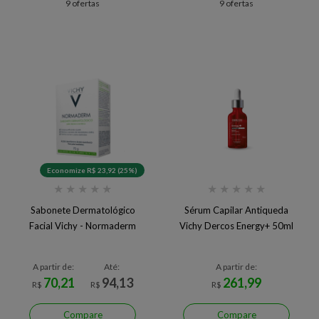
9 ofertas
9 ofertas
Economize R$ 23,92 (25%)
★
★
★
★
★
★
★
★
★
★
Sabonete Dermatológico
Sérum Capilar Antiqueda
Facial Vichy - Normaderm
Vichy Dercos Energy+ 50ml
A partir de:
Até:
A partir de:
70,21
94,13
261,99
R$
R$
R$
Compare
Compare