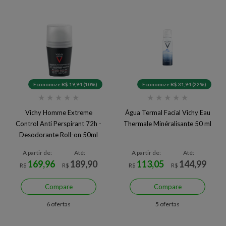
Economize R$ 19,94 (10%)
Economize R$ 31,94 (22%)
★
★
★
★
★
★
★
★
★
★
Vichy Homme Extreme
Água Termal Facial Vichy Eau
Control Anti Perspirant 72h -
Thermale Minéralisante 50 ml
Desodorante Roll-on 50ml
A partir de:
Até:
A partir de:
Até:
169,96
189,90
113,05
144,99
R$
R$
R$
R$
Compare
Compare
6 ofertas
5 ofertas