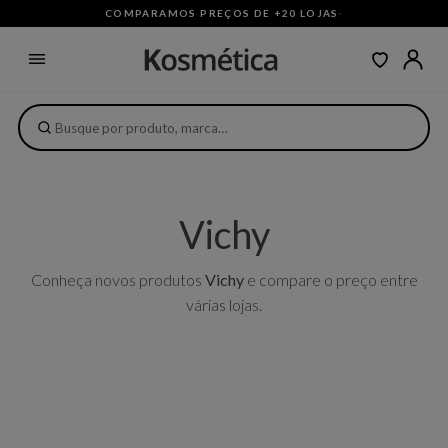
COMPARAMOS PREÇOS DE +20 LOJAS
·
Vichy
Conheça novos produtos
Vichy
e compare o preço entre
várias lojas.