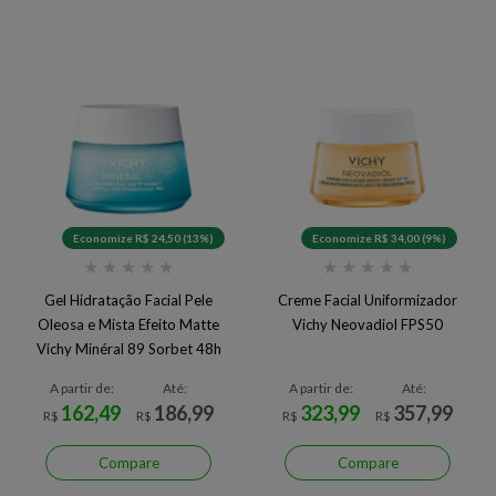
Economize R$ 24,50 (13%)
Economize R$ 34,00 (9%)
★
★
★
★
★
★
★
★
★
★
Gel Hidratação Facial Pele
Creme Facial Uniformizador
Oleosa e Mista Efeito Matte
Vichy Neovadiol FPS50
Vichy Minéral 89 Sorbet 48h
A partir de:
Até:
A partir de:
Até:
162,49
186,99
323,99
357,99
R$
R$
R$
R$
Compare
Compare