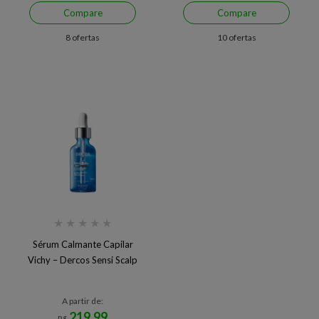
Compare
Compare
8 ofertas
10 ofertas
★
★
★
★
★
Sérum Calmante Capilar
Vichy – Dercos Sensi Scalp
A partir de:
219,99
R$