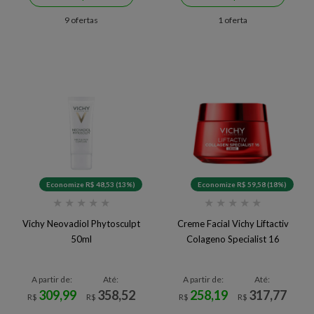
9 ofertas
1 oferta
Economize R$ 48,53 (13%)
Economize R$ 59,58 (18%)
★
★
★
★
★
★
★
★
★
★
Vichy Neovadiol Phytosculpt
Creme Facial Vichy Liftactiv
50ml
Colageno Specialist 16
A partir de:
Até:
A partir de:
Até:
309,99
358,52
258,19
317,77
R$
R$
R$
R$