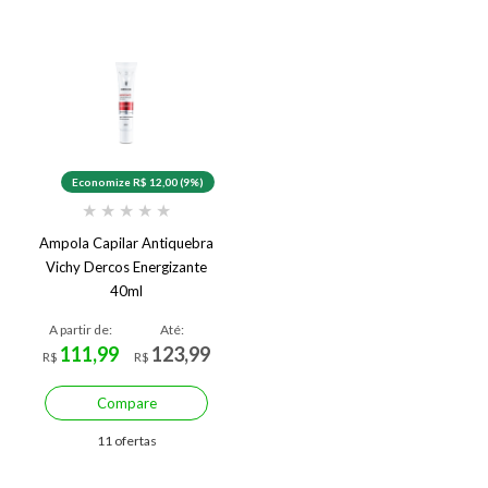
Economize R$ 12,00 (9%)
★
★
★
★
★
Ampola Capilar Antiquebra
Vichy Dercos Energizante
40ml
A partir de:
Até:
111,99
123,99
R$
R$
Compare
11 ofertas