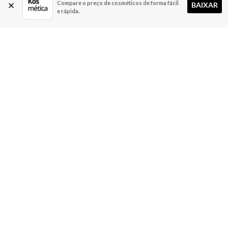
Compare o preço de cosméticos de forma fácil
BAIXAR
e rápida.
A Kosmética
Redes Sociais
Baixe o App
Sobre nós
Contato