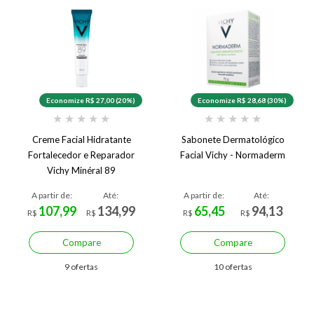
Economize R$ 27,00 (20%)
Economize R$ 28,68 (30%)
★
★
★
★
★
★
★
★
★
★
Creme Facial Hidratante
Sabonete Dermatológico
Fortalecedor e Reparador
Facial Vichy - Normaderm
Vichy Minéral 89
A partir de:
Até:
A partir de:
Até:
107,99
134,99
65,45
94,13
R$
R$
R$
R$
Compare
Compare
9 ofertas
10 ofertas