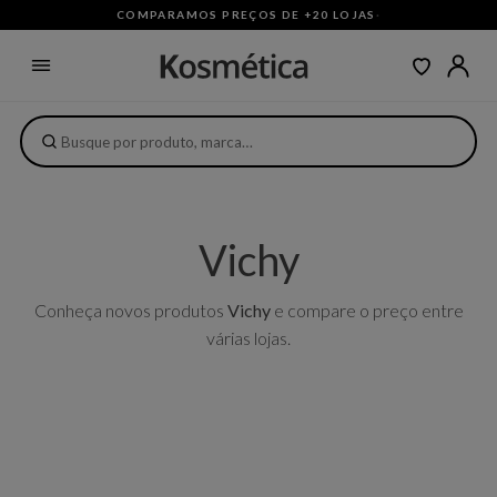
COMPARAMOS PREÇOS DE +20 LOJAS
·
Vichy
Conheça novos produtos
Vichy
e compare o preço entre
várias lojas.