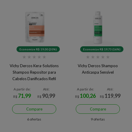
Economize R$ 19,00 (20%)
Economize R$ 19,73 (16%)
★
★
★
★
★
★
★
★
★
★
Vichy Dercos Kera-Solutions
Vichy Dercos Shampoo
Shampoo Repositor para
Anticaspa Sensível
Cabelos Danificados Refil
A partir de:
Até:
A partir de:
Até:
71,99
90,99
100,26
119,99
R$
R$
R$
R$
Compare
Compare
6 ofertas
9 ofertas