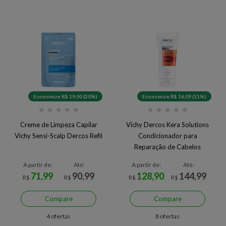
Economize R$ 19,00 (20%)
Economize R$ 16,09 (11%)
★
★
★
★
★
★
★
★
★
★
Creme de Limpeza Capilar
Vichy Dercos Kera Solutions
Vichy Sensi-Scalp Dercos Refil
Condicionador para
Reparação de Cabelos
Danificados
A partir de:
Até:
A partir de:
Até:
71,99
90,99
128,90
144,99
R$
R$
R$
R$
Compare
Compare
4 ofertas
8 ofertas