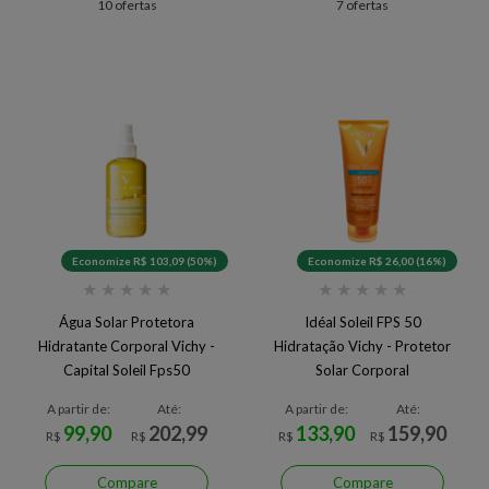
10 ofertas
7 ofertas
Economize R$ 103,09 (50%)
Economize R$ 26,00 (16%)
★
★
★
★
★
★
★
★
★
★
Água Solar Protetora
Idéal Soleil FPS 50
Hidratante Corporal Vichy -
Hidratação Vichy - Protetor
Capital Soleil Fps50
Solar Corporal
A partir de:
Até:
A partir de:
Até:
99,90
202,99
133,90
159,90
R$
R$
R$
R$
Compare
Compare