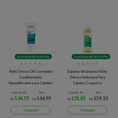
Economize R$ 10,26 (7%)
Economize R$ 28,32 (17%)
★
★
★
★
★
★
★
★
★
★
Vichy Dercos Oil-Correction
Espuma de Limpeza Vichy
Condicionador
Dercos Anticaspa Para
Reequilibrante para Cabelos
Cabelos Crespos e
Oleosos com Pontas Secas
Cacheados
A partir de:
Até:
A partir de:
Até:
134,73
144,99
131,01
159,33
R$
R$
R$
R$
Compare
Compare