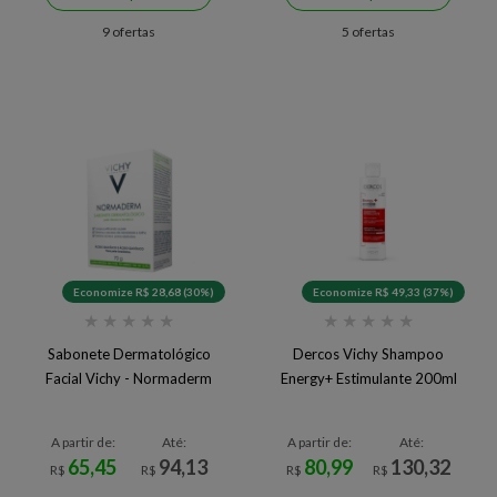
9 ofertas
5 ofertas
Economize R$ 28,68 (30%)
Economize R$ 49,33 (37%)
★
★
★
★
★
★
★
★
★
★
Sabonete Dermatológico
Dercos Vichy Shampoo
Facial Vichy - Normaderm
Energy+ Estimulante 200ml
A partir de:
Até:
A partir de:
Até:
65,45
94,13
80,99
130,32
R$
R$
R$
R$