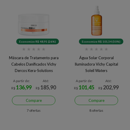
Economize R$ 48,91 (26%)
Economize R$ 101,54 (50%)
★
★
★
★
★
★
★
★
★
★
Máscara de Tratamento para
Água Solar Corporal
Cabelos Danificados Vichy
Iluminadora Vichy Capital
Dercos Kera-Solutions
Soleil Waters
A partir de:
Até:
A partir de:
Até:
136,99
185,90
101,45
202,99
R$
R$
R$
R$
Compare
Compare
7 ofertas
8 ofertas