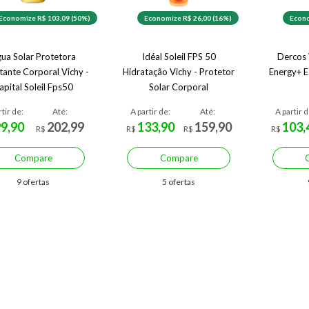
Economize R$ 103,09 (50%)
Economize R$ 26,00 (16%)
Econo
ua Solar Protetora
Idéal Soleil FPS 50
Dercos
tante Corporal Vichy -
Hidratação Vichy - Protetor
Energy+ E
apital Soleil Fps50
Solar Corporal
rtir de:
Até:
A partir de:
Até:
A partir d
99,90
202,99
133,90
159,90
103,
R$
R$
R$
R$
Compare
Compare
9 ofertas
5 ofertas