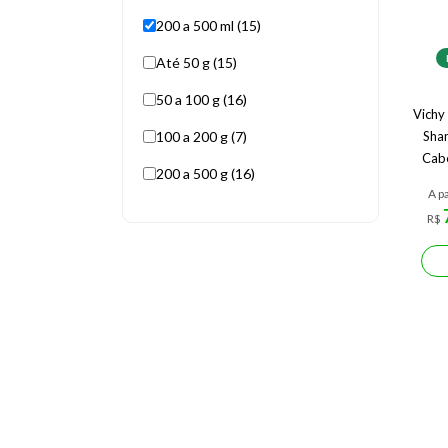
200 a 500 ml (15)
Até 50 g (15)
50 a 100 g (16)
Vichy
100 a 200 g (7)
Sha
Cabe
200 a 500 g (16)
A pa
R$