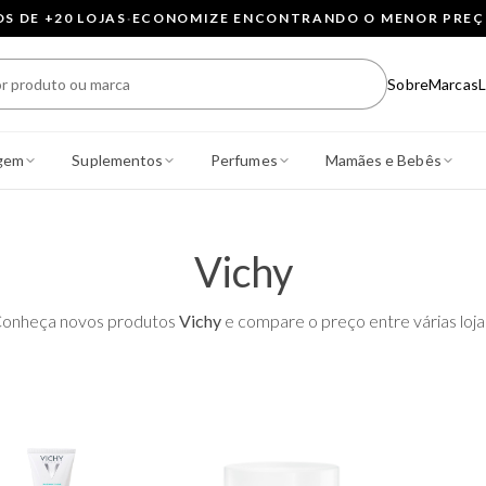
 DE +20 LOJAS
·
ECONOMIZE ENCONTRANDO O MENOR PRE
Sobre
Marcas
L
gem
Suplementos
Perfumes
Mamães e Bebês
Vichy
onheça novos produtos
Vichy
e compare o preço entre várias loja