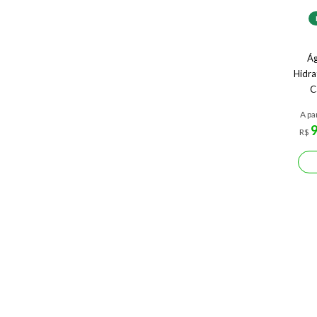
Ág
Hidra
C
A pa
R$