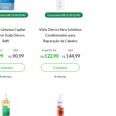
mize R$ 19,00 (20%)
Economize R$ 22,09 (15%)
 Limpeza Capilar
Vichy Dercos Kera Solutions
nsi-Scalp Dercos
Condicionador para
Refil
Reparação de Cabelos
Danificados
de:
Até:
A partir de:
Até:
99
90,99
122,90
144,99
R$
R$
R$
Compare
Compare
4 ofertas
8 ofertas