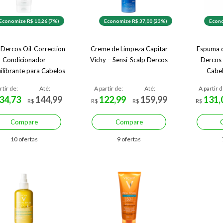
Economize R$ 10,26 (7%)
Economize R$ 37,00 (23%)
Econo
 Dercos Oil-Correction
Creme de Limpeza Capitar
Espuma d
Condicionador
Vichy – Sensi-Scalp Dercos
Dercos 
ilibrante para Cabelos
Cabel
sos com Pontas Secas
C
rtir de:
Até:
A partir de:
Até:
A partir d
34,73
144,99
122,99
159,99
131,
R$
R$
R$
R$
Compare
Compare
10 ofertas
9 ofertas