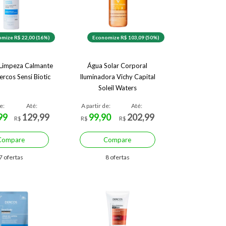
mize R$ 22,00 (16%)
Economize R$ 103,09 (50%)
Limpeza Calmante
Água Solar Corporal
ercos Sensi Biotic
Iluminadora Vichy Capital
Soleil Waters
e:
Até:
A partir de:
Até:
99
129,99
99,90
202,99
R$
R$
R$
Compare
Compare
7 ofertas
8 ofertas