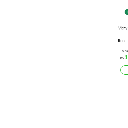
Vichy
Reequ
Oleo
A pa
1
R$