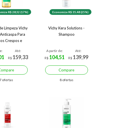
mize R$ 28,32 (17%)
Economize R$ 35,48 (25%)
e Limpeza Vichy
Vichy Kera Solutions -
Anticaspa Para
Shampoo
os Crespos e
acheados
e:
Até:
A partir de:
Até:
01
159,33
104,51
139,99
R$
R$
R$
Compare
Compare
7 ofertas
8 ofertas