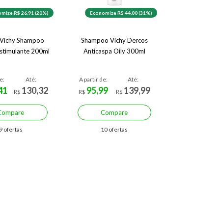
mize R$ 26,91 (20%)
Economize R$ 44,00 (31%)
 Vichy Shampoo
Shampoo Vichy Dercos
stimulante 200ml
Anticaspa Oily 300ml
e:
Até:
A partir de:
Até:
41
130,32
95,99
139,99
R$
R$
R$
Compare
Compare
9 ofertas
10 ofertas