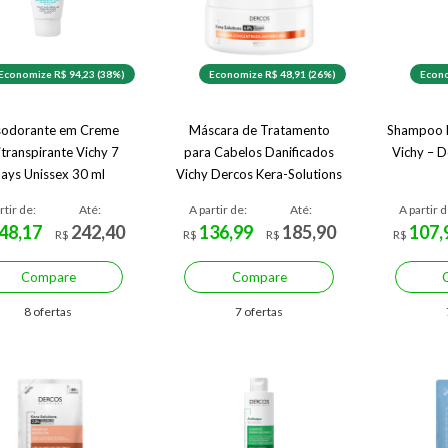
Economize R$ 94,23 (38%)
Economize R$ 48,91 (26%)
Econo
odorante em Creme
Máscara de Tratamento
Shampoo 
itranspirante Vichy 7
para Cabelos Danificados
Vichy – D
ays Unissex 30 ml
Vichy Dercos Kera-Solutions
rtir de:
Até:
A partir de:
Até:
A partir d
48,17
242,40
136,99
185,90
107,
R$
R$
R$
R$
Compare
Compare
8 ofertas
7 ofertas