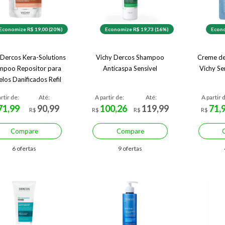
Economize R$ 19,00 (20%)
Economize R$ 19,73 (16%)
Econo
 Dercos Kera-Solutions
Vichy Dercos Shampoo
Creme de
mpoo Repositor para
Anticaspa Sensível
Vichy Se
los Danificados Refil
rtir de:
Até:
A partir de:
Até:
A partir 
71,99
90,99
100,26
119,99
71,
R$
R$
R$
R$
Compare
Compare
6 ofertas
9 ofertas