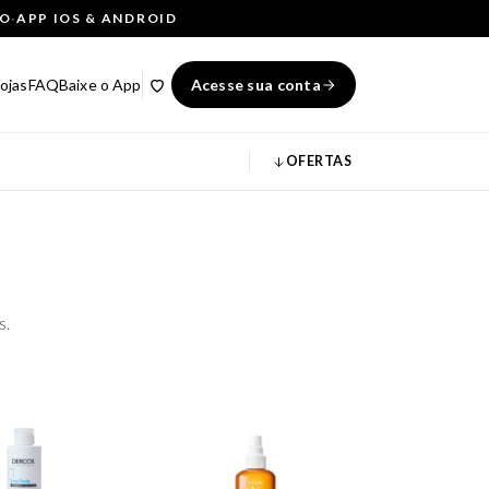
ÇO
·
APP IOS & ANDROID
ojas
FAQ
Baixe o App
Acesse sua conta
OFERTAS
s.