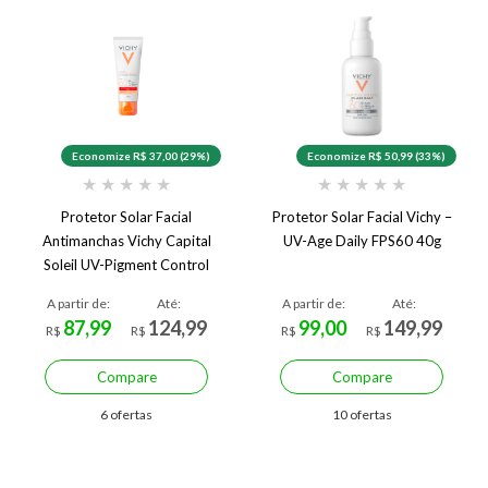
Economize R$ 37,00 (29%)
Economize R$ 50,99 (33%)
★
★
★
★
★
★
★
★
★
★
Protetor Solar Facial
Protetor Solar Facial Vichy –
Antimanchas Vichy Capital
UV-Age Daily FPS60 40g
Soleil UV-Pigment Control
FPS 60 2.0 40 g
A partir de:
Até:
A partir de:
Até:
87,99
124,99
99,00
149,99
R$
R$
R$
R$
Compare
Compare
6 ofertas
10 ofertas