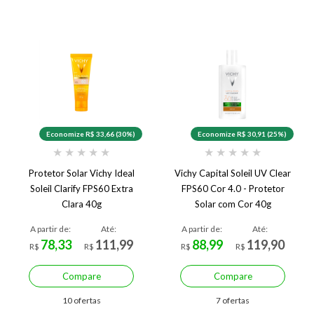
Economize R$ 33,66 (30%)
Economize R$ 30,91 (25%)
★
★
★
★
★
★
★
★
★
★
Protetor Solar Vichy Ideal
Vichy Capital Soleil UV Clear
Soleil Clarify FPS60 Extra
FPS60 Cor 4.0 - Protetor
Clara 40g
Solar com Cor 40g
A partir de:
Até:
A partir de:
Até:
78,33
111,99
88,99
119,90
R$
R$
R$
R$
Compare
Compare
10 ofertas
7 ofertas