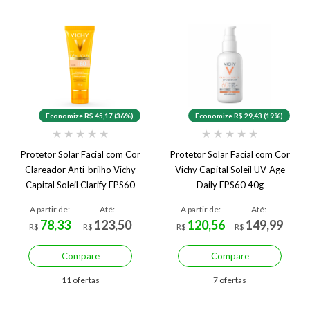
Economize R$ 45,17 (36%)
Economize R$ 29,43 (19%)
★
★
★
★
★
★
★
★
★
★
Protetor Solar Facial com Cor
Protetor Solar Facial com Cor
Clareador Anti-brilho Vichy
Vichy Capital Soleil UV-Age
Capital Soleil Clarify FPS60
Daily FPS60 40g
40g
A partir de:
Até:
A partir de:
Até:
78,33
123,50
120,56
149,99
R$
R$
R$
R$
Compare
Compare
11 ofertas
7 ofertas