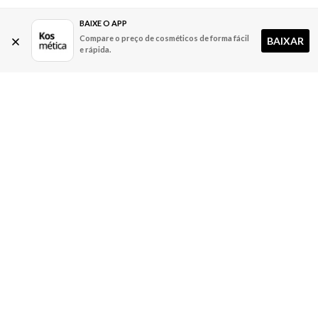
BAIXE O APP
Compare o preço de cosméticos de forma fácil
BAIXAR
e rápida.
A Kosmética
Redes Sociais
Baixe o App
Sobre nós