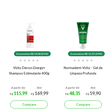
Economize R$ 54,00 (31%)
Economize R$ 11,55 (19%)
★
★
★
★
★
★
★
★
★
★
Vichy Dercos Energy+
Normaderm Vichy - Gel de
Shampoo Estimulante 400g
Limpeza Profunda
A partir de:
Até:
A partir de:
Até:
115,99
169,99
48,35
59,90
R$
R$
R$
R$
Compare
Compare