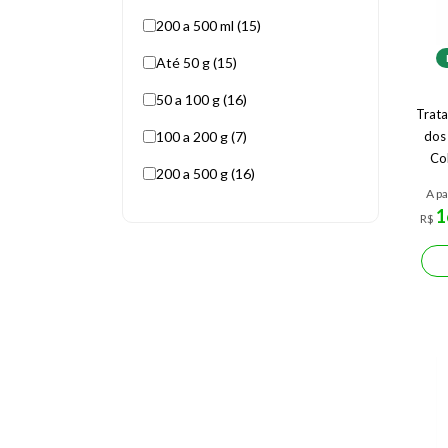
200 a 500 ml (15)
Até 50 g (15)
50 a 100 g (16)
Trat
100 a 200 g (7)
dos 
Co
200 a 500 g (16)
A pa
1
R$