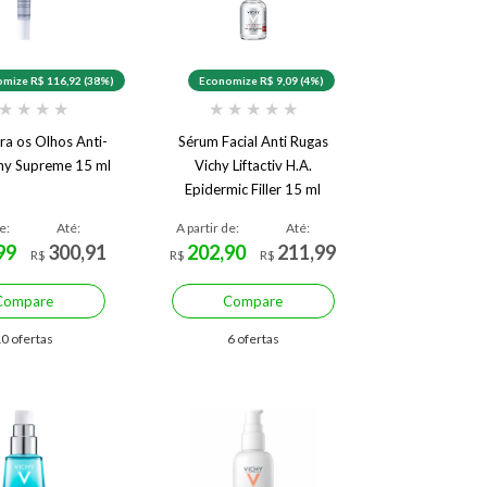
mize R$ 116,92 (38%)
Economize R$ 9,09 (4%)
★
★
★
★
★
★
★
★
★
ra os Olhos Anti-
Sérum Facial Anti Rugas
hy Supreme 15 ml
Vichy Liftactiv H.A.
Epidermic Filler 15 ml
e:
Até:
A partir de:
Até:
99
300,91
202,90
211,99
R$
R$
R$
Compare
Compare
0 ofertas
6 ofertas