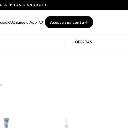
ÇO
·
APP IOS & ANDROID
ojas
FAQ
Baixe o App
Acesse sua conta
OFERTAS
s.