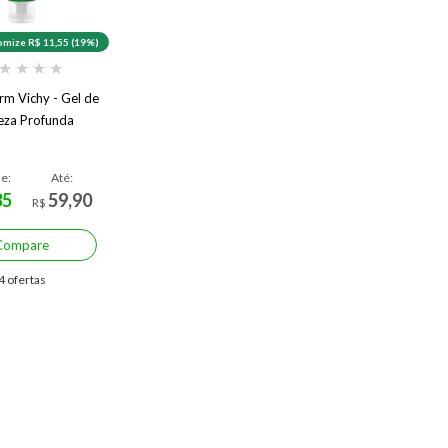
mize R$ 11,55 (19%)
★
★
★
★
m Vichy - Gel de
eza Profunda
de:
Até:
35
59,90
R$
Compare
4 ofertas