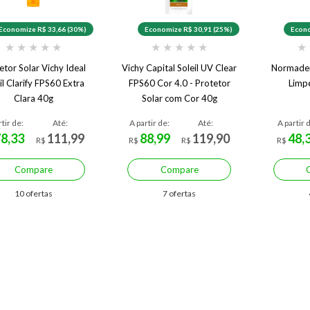
Economize R$ 33,66 (30%)
Economize R$ 30,91 (25%)
Econo
★
★
★
★
★
★
★
★
★
★
★
etor Solar Vichy Ideal
Vichy Capital Soleil UV Clear
Normader
il Clarify FPS60 Extra
FPS60 Cor 4.0 - Protetor
Limp
Clara 40g
Solar com Cor 40g
rtir de:
Até:
A partir de:
Até:
A partir 
78,33
111,99
88,99
119,90
48,
R$
R$
R$
R$
Compare
Compare
10 ofertas
7 ofertas