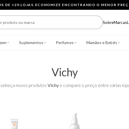
 DE +20 LOJAS
·
ECONOMIZE ENCONTRANDO O MENOR PRE
Sobre
Marcas
L
gem
Suplementos
Perfumes
Mamães e Bebês
Vichy
onheça novos produtos
Vichy
e compare o preço entre várias loja