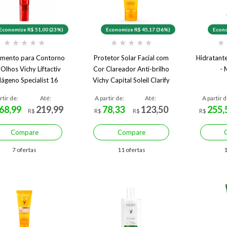
Economize R$ 51,00 (23%)
Economize R$ 45,17 (36%)
Econo
★
★
★
★
★
★
★
★
★
★
★
amento para Contorno
Protetor Solar Facial com
Hidratant
Olhos Vichy Liftactiv
Cor Clareador Anti-brilho
- 
lágeno Specialist 16
Vichy Capital Soleil Clarify
FPS60 40g
rtir de:
Até:
A partir de:
Até:
A partir d
68,99
219,99
78,33
123,50
255,
R$
R$
R$
R$
Compare
Compare
7 ofertas
11 ofertas
1