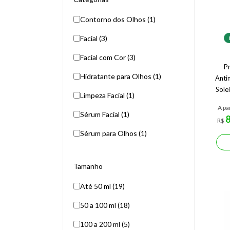
Contorno dos Olhos (1)
Facial (3)
Facial com Cor (3)
Pr
Hidratante para Olhos (1)
Anti
Sole
Limpeza Facial (1)
A pa
Sérum Facial (1)
R$
Sérum para Olhos (1)
Tamanho
Até 50 ml (19)
50 a 100 ml (18)
100 a 200 ml (5)