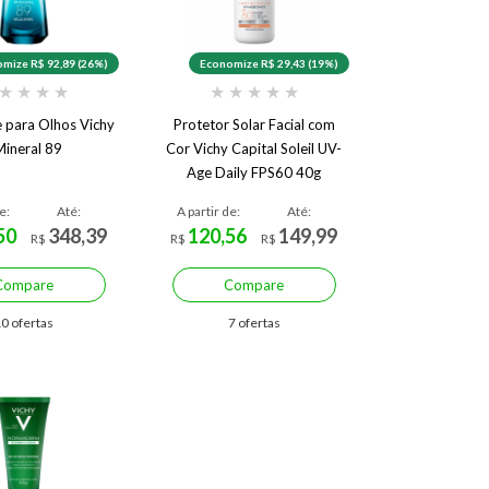
mize R$ 92,89 (26%)
Economize R$ 29,43 (19%)
★
★
★
★
★
★
★
★
★
e para Olhos Vichy
Protetor Solar Facial com
Mineral 89
Cor Vichy Capital Soleil UV-
Age Daily FPS60 40g
e:
Até:
A partir de:
Até:
50
348,39
120,56
149,99
R$
R$
R$
Compare
Compare
0 ofertas
7 ofertas