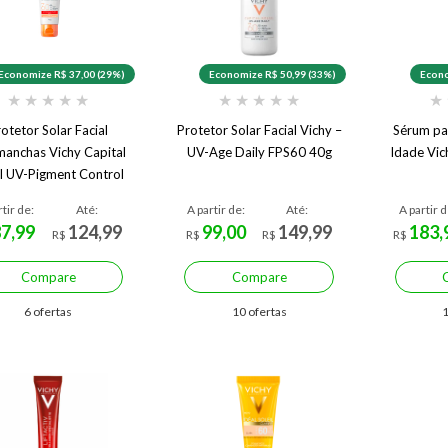
Economize R$ 37,00 (29%)
Economize R$ 50,99 (33%)
Econo
★
★
★
★
★
★
★
★
★
★
★
otetor Solar Facial
Protetor Solar Facial Vichy –
Sérum pa
manchas Vichy Capital
UV-Age Daily FPS60 40g
Idade Vic
il UV-Pigment Control
FPS 60 2.0 40 g
rtir de:
Até:
A partir de:
Até:
A partir d
87,99
124,99
99,00
149,99
183,
R$
R$
R$
R$
Compare
Compare
6 ofertas
10 ofertas
1