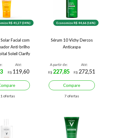
mize R$ 41,27 (34%)
Economize R$ 44,66 (16%)
 Solar Facial com
Sérum 10 Vichy Dercos
eador Anti-brilho
Anticaspa
ital Soleil Clarify
PS60 40g
e:
Até:
A partir de:
Até:
3
119,60
227,85
272,51
R$
R$
R$
Compare
Compare
1 ofertas
7 ofertas