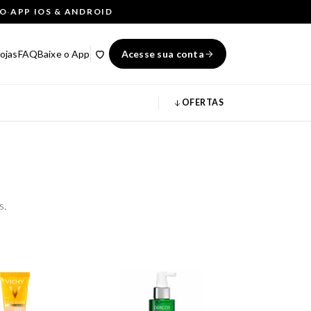
ÇO
·
APP IOS & ANDROID
ojas
FAQ
Baixe o App
Acesse sua conta
OFERTAS
s.