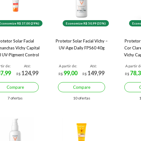
Economize R$ 37,00 (29%)
Economize R$ 50,99 (33%)
Econo
otetor Solar Facial
Protetor Solar Facial Vichy –
Protetor
manchas Vichy Capital
UV-Age Daily FPS60 40g
Cor Clar
il UV-Pigment Control
Vichy Cap
FPS 60 2.0 40 g
F
rtir de:
Até:
A partir de:
Até:
A partir d
87,99
124,99
99,00
149,99
78,3
R$
R$
R$
R$
Compare
Compare
7 ofertas
10 ofertas
1