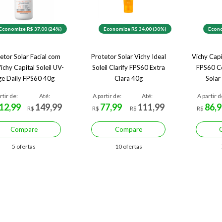
Economize R$ 37,00 (24%)
Economize R$ 34,00 (30%)
Econo
etor Solar Facial com
Protetor Solar Vichy Ideal
Vichy Capi
ichy Capital Soleil UV-
Soleil Clarify FPS60 Extra
FPS60 Co
e Daily FPS60 40g
Clara 40g
Solar
rtir de:
Até:
A partir de:
Até:
A partir d
12,99
149,99
77,99
111,99
86,9
R$
R$
R$
R$
Compare
Compare
5 ofertas
10 ofertas