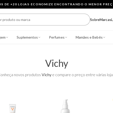
 DE +20 LOJAS
·
ECONOMIZE ENCONTRANDO O MENOR PRE
Sobre
Marcas
L
gem
Suplementos
Perfumes
Mamães e Bebês
Vichy
onheça novos produtos
Vichy
e compare o preço entre várias loja