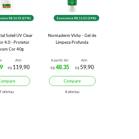
mize R$ 32,91 (27%)
Economize R$ 11,55 (19%)
tal Soleil UV Clear
Normaderm Vichy - Gel de
r 4.0 - Protetor
Limpeza Profunda
 com Cor 40g
e:
Até:
A partir de:
Até:
9
119,90
48,35
59,90
R$
R$
R$
Compare
Compare
7 ofertas
4 ofertas