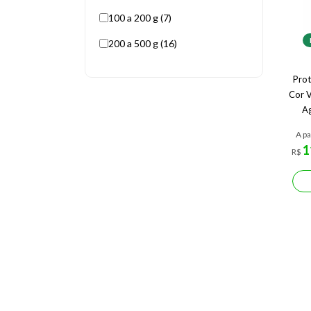
100 a 200 g (7)
200 a 500 g (16)
Prot
Cor V
Ag
A pa
1
R$