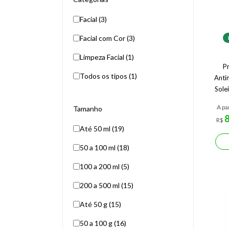
Facial (3)
Facial com Cor (3)
Limpeza Facial (1)
Pr
Todos os tipos (1)
Anti
Sole
A pa
Tamanho
R$
Até 50 ml (19)
50 a 100 ml (18)
100 a 200 ml (5)
200 a 500 ml (15)
Até 50 g (15)
50 a 100 g (16)