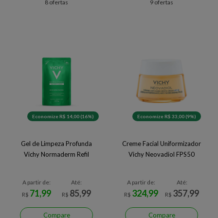
8 ofertas
9 ofertas
Economize R$ 14,00 (16%)
Economize R$ 33,00 (9%)
Gel de Limpeza Profunda
Creme Facial Uniformizador
Vichy Normaderm Refil
Vichy Neovadiol FPS50
A partir de:
Até:
A partir de:
Até:
71,99
85,99
324,99
357,99
R$
R$
R$
R$
Compare
Compare