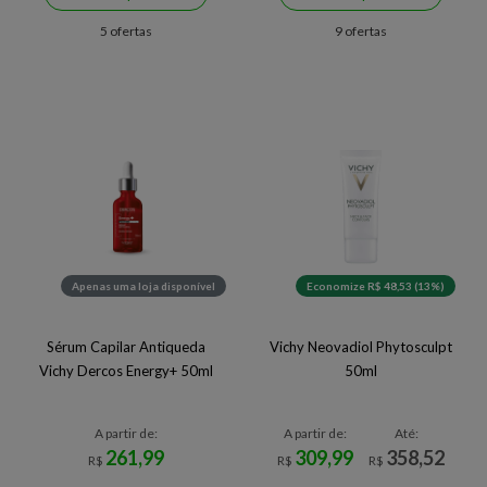
5 ofertas
9 ofertas
Apenas uma loja disponível
Economize R$ 48,53 (13%)
Sérum Capilar Antiqueda
Vichy Neovadiol Phytosculpt
Vichy Dercos Energy+ 50ml
50ml
A partir de:
A partir de:
Até:
261,99
309,99
358,52
R$
R$
R$