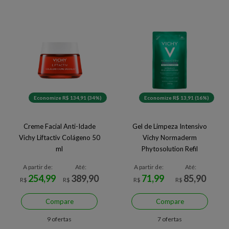
Economize R$ 134,91 (34%)
Economize R$ 13,91 (16%)
Creme Facial Anti-Idade
Gel de Limpeza Intensivo
Vichy Liftactiv Colágeno 50
Vichy Normaderm
ml
Phytosolution Refil
A partir de:
Até:
A partir de:
Até:
254,99
389,90
71,99
85,90
R$
R$
R$
R$
Compare
Compare
9 ofertas
7 ofertas