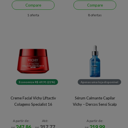
Compare
Compare
1 oferta
8 ofertas
Economize R$ 69,91 (22%)
Apenas uma loja disponível
Creme Facial Vichy Liftactiv
Sérum Calmante Capilar
Colageno Specialist 16
Vichy – Dercos Sensi Scalp
A partir de:
Até:
A partir de:
247,86
317,77
219,99
R$
R$
R$