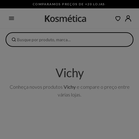
COMPARAMOS PREÇOS DE +20 LOJAS
·
Vichy
Conheça novos produtos
Vichy
e compare o preço entre
várias lojas.