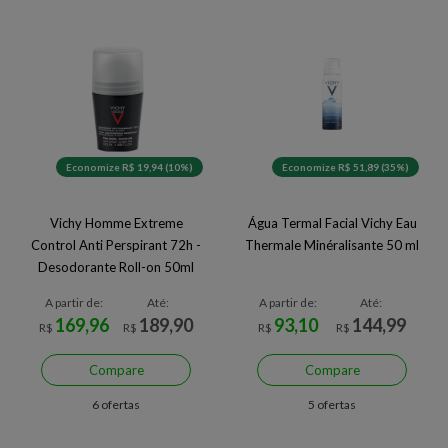
Economize R$ 19,94 (10%)
Economize R$ 51,89 (35%)
Vichy Homme Extreme
Água Termal Facial Vichy Eau
Control Anti Perspirant 72h -
Thermale Minéralisante 50 ml
Desodorante Roll-on 50ml
A partir de:
Até:
A partir de:
Até:
169,96
189,90
93,10
144,99
R$
R$
R$
R$
Compare
Compare
6 ofertas
5 ofertas