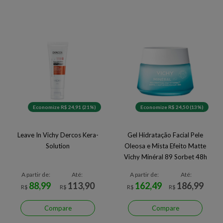
Economize R$ 24,91 (21%)
Economize R$ 24,50 (13%)
Leave In Vichy Dercos Kera-
Gel Hidratação Facial Pele
Solution
Oleosa e Mista Efeito Matte
Vichy Minéral 89 Sorbet 48h
A partir de:
Até:
A partir de:
Até:
88,99
113,90
162,49
186,99
R$
R$
R$
R$
Compare
Compare