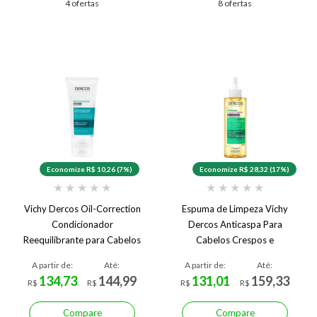
4 ofertas
8 ofertas
Economize R$ 10,26 (7%)
Economize R$ 28,32 (17%)
★
★
★
★
★
★
★
★
★
★
Vichy Dercos Oil-Correction
Espuma de Limpeza Vichy
Condicionador
Dercos Anticaspa Para
Reequilibrante para Cabelos
Cabelos Crespos e
Oleosos com Pontas Secas
Cacheados
A partir de:
Até:
A partir de:
Até:
134,73
144,99
131,01
159,33
R$
R$
R$
R$
Compare
Compare