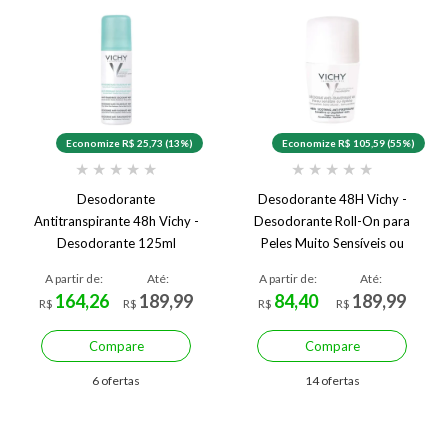
Economize R$ 25,73 (13%)
Economize R$ 105,59 (55%)
★
★
★
★
★
★
★
★
★
★
Desodorante
Desodorante 48H Vichy -
Antitranspirante 48h Vichy -
Desodorante Roll-On para
Desodorante 125ml
Peles Muito Sensíveis ou
Depiladas 50ml
A partir de:
Até:
A partir de:
Até:
164,26
189,99
84,40
189,99
R$
R$
R$
R$
Compare
Compare
6 ofertas
14 ofertas