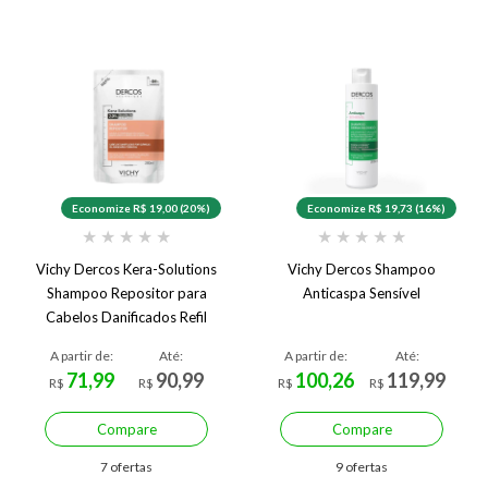
Economize R$ 19,00 (20%)
Economize R$ 19,73 (16%)
★
★
★
★
★
★
★
★
★
★
Vichy Dercos Kera-Solutions
Vichy Dercos Shampoo
Shampoo Repositor para
Anticaspa Sensível
Cabelos Danificados Refil
A partir de:
Até:
A partir de:
Até:
71,99
90,99
100,26
119,99
R$
R$
R$
R$
Compare
Compare
7 ofertas
9 ofertas