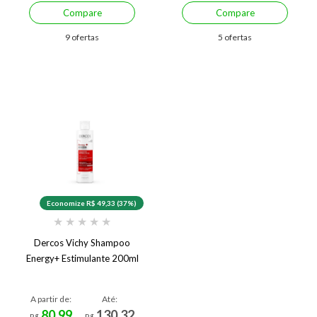
Compare
Compare
9 ofertas
5 ofertas
Economize R$ 49,33 (37%)
★
★
★
★
★
Dercos Vichy Shampoo
Energy+ Estimulante 200ml
A partir de:
Até:
80,99
130,32
R$
R$