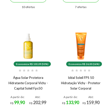
10 ofertas
7 ofertas
Economize R$ 103,09 (50%)
Economize R$ 26,00 (16%)
★
★
★
★
★
★
★
★
★
★
Água Solar Protetora
Idéal Soleil FPS 50
Hidratante Corporal Vichy -
Hidratação Vichy - Protetor
Capital Soleil Fps50
Solar Corporal
A partir de:
Até:
A partir de:
Até:
99,90
202,99
133,90
159,90
R$
R$
R$
R$