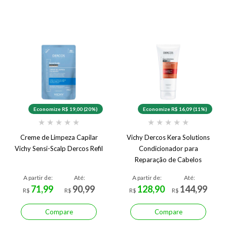
Economize R$ 19,00 (20%)
Economize R$ 16,09 (11%)
★
★
★
★
★
★
★
★
★
★
Creme de Limpeza Capilar
Vichy Dercos Kera Solutions
Vichy Sensi-Scalp Dercos Refil
Condicionador para
Reparação de Cabelos
Danificados
A partir de:
Até:
A partir de:
Até:
71,99
90,99
128,90
144,99
R$
R$
R$
R$
Compare
Compare