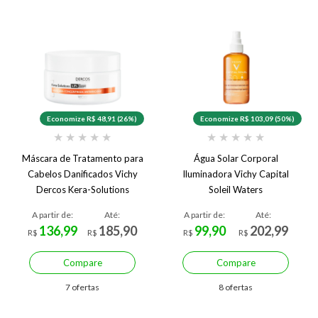
Economize R$ 48,91 (26%)
Economize R$ 103,09 (50%)
★
★
★
★
★
★
★
★
★
★
Máscara de Tratamento para
Água Solar Corporal
Cabelos Danificados Vichy
Iluminadora Vichy Capital
Dercos Kera-Solutions
Soleil Waters
A partir de:
Até:
A partir de:
Até:
136,99
185,90
99,90
202,99
R$
R$
R$
R$
Compare
Compare
7 ofertas
8 ofertas