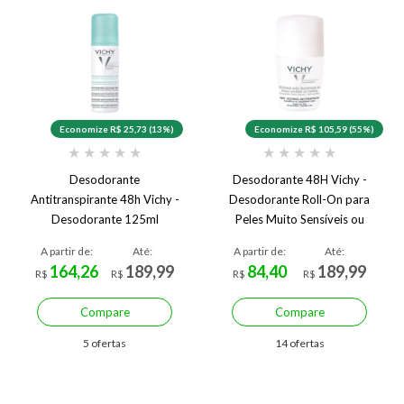
Economize R$ 25,73 (13%)
Economize R$ 105,59 (55%)
★
★
★
★
★
★
★
★
★
★
Desodorante
Desodorante 48H Vichy -
Antitranspirante 48h Vichy -
Desodorante Roll-On para
Desodorante 125ml
Peles Muito Sensíveis ou
Depiladas 50ml
A partir de:
Até:
A partir de:
Até:
164,26
189,99
84,40
189,99
R$
R$
R$
R$
Compare
Compare
5 ofertas
14 ofertas