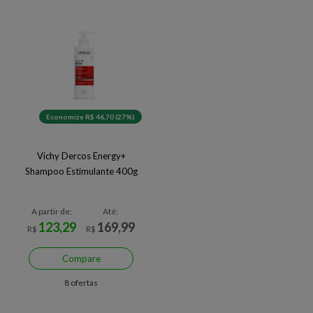
Economize R$ 46,70 (27%)
Vichy Dercos Energy+
Shampoo Estimulante 400g
A partir de:
Até:
123,29
169,99
R$
R$
Compare
8 ofertas