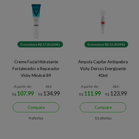
Economize R$ 27,00 (20%)
Economize R$ 12,00 (9%)
Creme Facial Hidratante
Ampola Capilar Antiquebra
Fortalecedor e Reparador
Vichy Dercos Energizante
Vichy Minéral 89
40ml
A partir de:
Até:
A partir de:
Até:
107,99
134,99
111,99
123,99
R$
R$
R$
R$
Compare
Compare
9 ofertas
11 ofertas