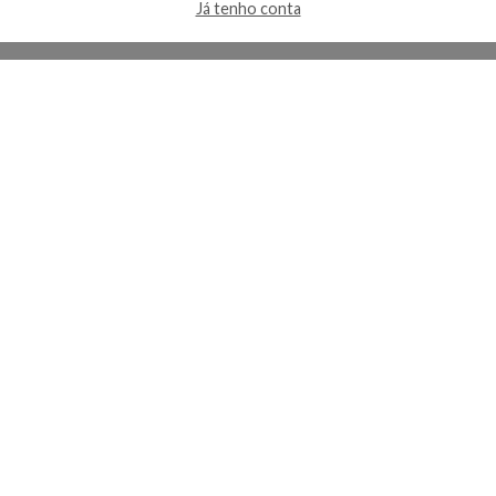
Já tenho conta
A Kosmética
Redes Sociais
Baixe o App
Sobre nós
Contato