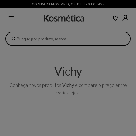
COMPARAMOS PREÇOS DE +20 LOJAS
·
Vichy
Conheça novos produtos
Vichy
e compare o preço entre
várias lojas.