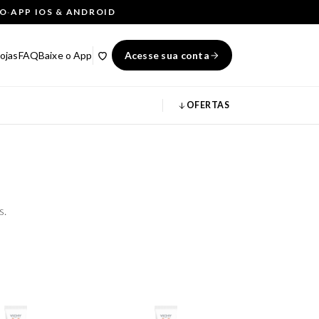
ÇO
·
APP IOS & ANDROID
ojas
FAQ
Baixe o App
Acesse sua conta
OFERTAS
s.