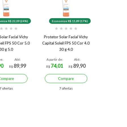
mize R$ 22,09 (24%)
Economize R$ 15,89 (17%)
★
★
★
★
★
★
★
★
★
Solar Facial Vichy
Protetor Solar Facial Vichy
leil FPS 50 Cor 5.0
Capital Soleil FPS 50 Cor 4.0
30 g 5.0
30 g 4.0
de:
Até:
A partir de:
Até:
90
89,99
74,01
89,90
R$
R$
R$
Compare
Compare
7 ofertas
7 ofertas