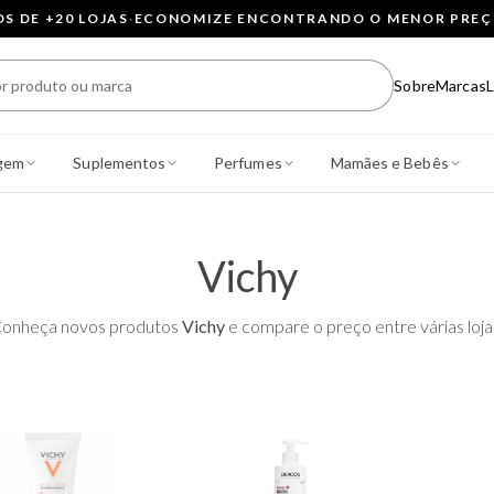
 DE +20 LOJAS
·
ECONOMIZE ENCONTRANDO O MENOR PRE
Sobre
Marcas
L
gem
Suplementos
Perfumes
Mamães e Bebês
Vichy
onheça novos produtos
Vichy
e compare o preço entre várias loja