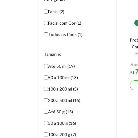
Facial (2)
Facial com Cor (1)
Todos os tipos (1)
Prot
Cor
H
Tamanho
A pa
Até 50 ml (19)
R$
50 a 100 ml (18)
100 a 200 ml (5)
200 a 500 ml (15)
Até 50 g (15)
50 a 100 g (16)
100 a 200 g (7)