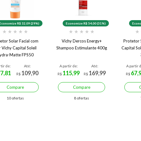
Economize R$ 32,09 (29%)
Economize R$ 54,00 (31%)
Econo
★
★
★
★
★
★
★
★
★
★
★
etor Solar Facial com
Vichy Dercos Energy+
Protetor 
 Vichy Capital Soleil
Shampoo Estimulante 400g
Capital So
ydra-Matte FPS50
rtir de:
Até:
A partir de:
Até:
A partir 
77,81
109,90
115,99
169,99
67,
R$
R$
R$
R$
Compare
Compare
10 ofertas
8 ofertas