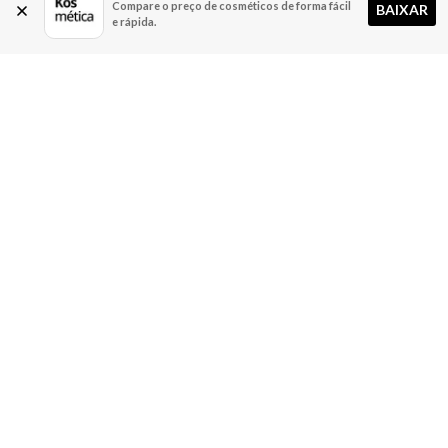
Compare o preço de cosméticos de forma fácil
BAIXAR
e rápida.
A Kosmética
Redes Sociais
Baixe o App
Sobre nós
Contato