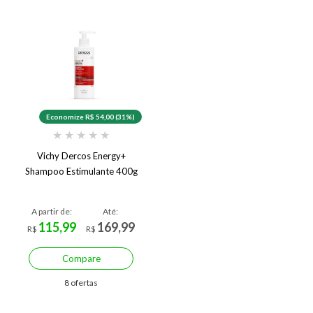
Economize R$ 54,00 (31%)
★
★
★
★
★
Vichy Dercos Energy+
Shampoo Estimulante 400g
A partir de:
Até:
115,99
169,99
R$
R$
Compare
8 ofertas