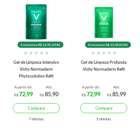
Economize R$ 12,91 (15%)
Economize R$ 13,00 (15%)
★
★
★
★
★
★
★
★
★
★
Gel de Limpeza Intensivo
Gel de Limpeza Profunda
Vichy Normaderm
Vichy Normaderm Refil
Phytosolution Refil
A partir de:
Até:
A partir de:
Até:
72,99
85,90
72,99
85,99
R$
R$
R$
R$
Compare
Compare
7 ofertas
5 ofertas