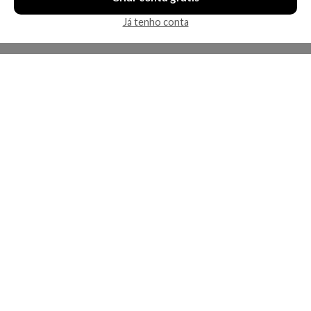
Já tenho conta
A Kosmética
Redes Sociais
Baixe o App
Sobre nós