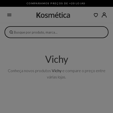
COMPARAMOS PREÇOS DE +20 LOJAS
·
Vichy
Conheça novos produtos
Vichy
e compare o preço entre
várias lojas.