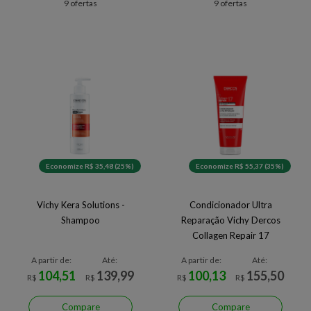
9 ofertas
9 ofertas
Economize R$ 35,48 (25%)
Economize R$ 55,37 (35%)
Vichy Kera Solutions -
Condicionador Ultra
Shampoo
Reparação Vichy Dercos
Collagen Repair 17
A partir de:
Até:
A partir de:
Até:
104,51
139,99
100,13
155,50
R$
R$
R$
R$
Compare
Compare