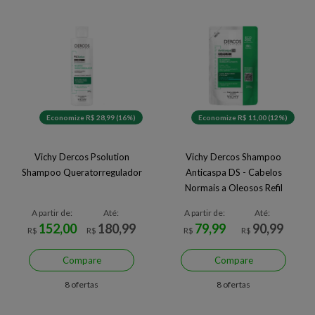
Economize R$ 28,99 (16%)
Economize R$ 11,00 (12%)
Vichy Dercos Psolution
Vichy Dercos Shampoo
Shampoo Queratorregulador
Anticaspa DS - Cabelos
Normais a Oleosos Refil
A partir de:
Até:
A partir de:
Até:
152,00
180,99
79,99
90,99
R$
R$
R$
R$
Compare
Compare
8 ofertas
8 ofertas