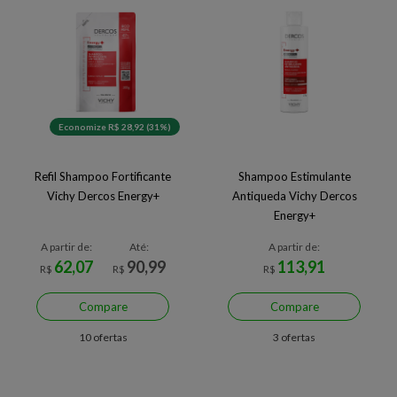
Economize R$ 28,92 (31%)
Refil Shampoo Fortificante
Shampoo Estimulante
Vichy Dercos Energy+
Antiqueda Vichy Dercos
Energy+
A partir de:
Até:
A partir de:
62,07
90,99
113,91
R$
R$
R$
Compare
Compare
10 ofertas
3 ofertas