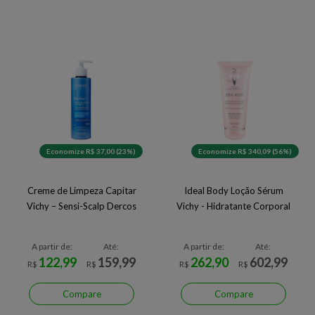
Economize R$ 37,00 (23%)
Economize R$ 340,09 (56%)
Creme de Limpeza Capitar
Ideal Body Loção Sérum
Vichy – Sensi-Scalp Dercos
Vichy - Hidratante Corporal
A partir de:
Até:
A partir de:
Até:
122,99
159,99
262,90
602,99
R$
R$
R$
R$
Compare
Compare