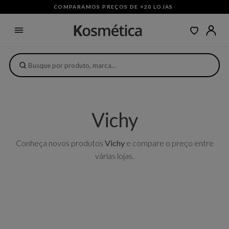
COMPARAMOS PREÇOS DE +20 LOJAS
·
Vichy
Conheça novos produtos
Vichy
e compare o preço entre
várias lojas.