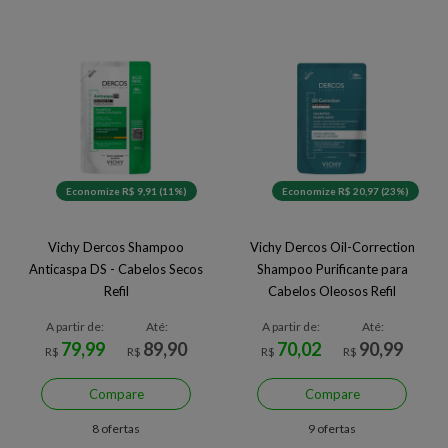
Economize R$ 9,91 (11%)
Economize R$ 20,97 (23%)
Vichy Dercos Shampoo
Vichy Dercos Oil-Correction
Anticaspa DS - Cabelos Secos
Shampoo Purificante para
Refil
Cabelos Oleosos Refil
A partir de:
Até:
A partir de:
Até:
79,99
89,90
70,02
90,99
R$
R$
R$
R$
Compare
Compare
8 ofertas
9 ofertas