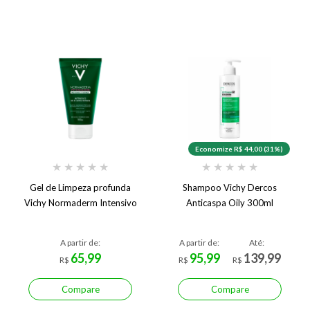
Economize R$ 44,00 (31%)
★
★
★
★
★
★
★
★
★
★
Gel de Limpeza profunda
Shampoo Vichy Dercos
Vichy Normaderm Intensivo
Anticaspa Oily 300ml
A partir de:
A partir de:
Até:
65,99
95,99
139,99
R$
R$
R$
Compare
Compare