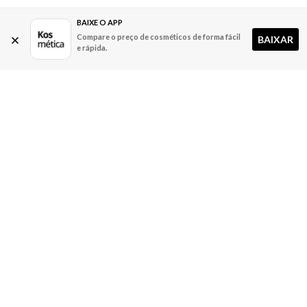
BAIXE O APP
Compare o preço de cosméticos de forma fácil
BAIXAR
e rápida.
A Kosmética
Redes Sociais
Baixe o App
Sobre nós