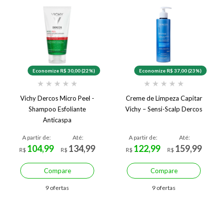
Economize R$ 30,00 (22%)
Economize R$ 37,00 (23%)
★
★
★
★
★
★
★
★
★
★
Vichy Dercos Micro Peel -
Creme de Limpeza Capitar
Shampoo Esfoliante
Vichy – Sensi-Scalp Dercos
Anticaspa
A partir de:
Até:
A partir de:
Até:
104,99
134,99
122,99
159,99
R$
R$
R$
R$
Compare
Compare
9 ofertas
9 ofertas