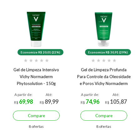
Economize R$ 20,01 (22%)
Economize R$ 30,91 (29%)
★
★
★
★
★
★
★
★
★
★
Gel de Limpeza Intensivo
Gel de Limpeza Profunda
Vichy Normaderm
Para Controle da Oleosidade
Phytosolution - 150g
e Poros Vichy Normaderm
A partir de:
Até:
A partir de:
Até:
69,98
89,99
74,96
105,87
R$
R$
R$
R$
Compare
Compare
8 ofertas
8 ofertas