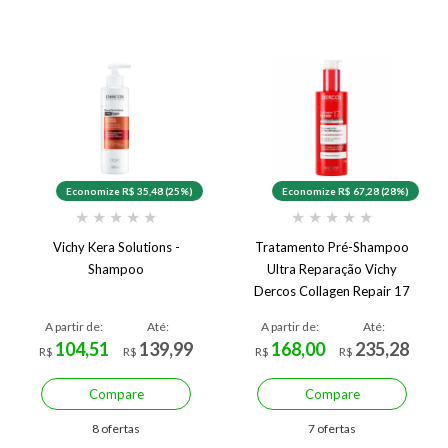
Economize R$ 35,48 (25%)
Economize R$ 67,28 (28%)
★
★
★
★
★
★
★
★
★
★
Vichy Kera Solutions -
Tratamento Pré-Shampoo
Shampoo
Ultra Reparação Vichy
Dercos Collagen Repair 17
A partir de:
Até:
A partir de:
Até:
104,51
139,99
168,00
235,28
R$
R$
R$
R$
Compare
Compare
8 ofertas
7 ofertas