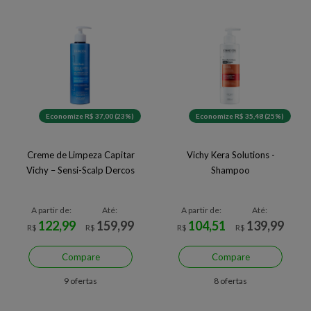
Economize R$ 37,00 (23%)
Economize R$ 35,48 (25%)
Creme de Limpeza Capitar
Vichy Kera Solutions -
Vichy – Sensi-Scalp Dercos
Shampoo
A partir de:
Até:
A partir de:
Até:
122,99
159,99
104,51
139,99
R$
R$
R$
R$
Compare
Compare
9 ofertas
8 ofertas