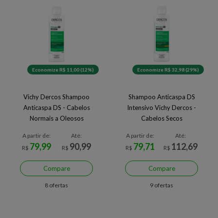
Economize R$ 11,00 (12%)
Economize R$ 32,98 (29%)
Vichy Dercos Shampoo
Shampoo Anticaspa DS
Anticaspa DS - Cabelos
Intensivo Vichy Dercos -
Normais a Oleosos
Cabelos Secos
A partir de:
Até:
A partir de:
Até:
79,99
90,99
79,71
112,69
R$
R$
R$
R$
Compare
Compare
8 ofertas
9 ofertas