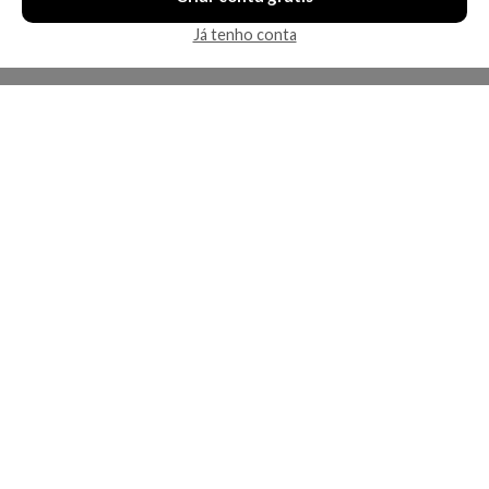
Já tenho conta
A Kosmética
Redes Sociais
Baixe o App
Sobre nós