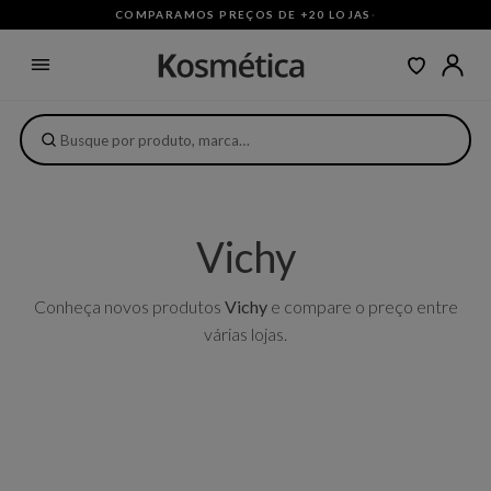
COMPARAMOS PREÇOS DE +20 LOJAS
·
Vichy
Conheça novos produtos
Vichy
e compare o preço entre
várias lojas.