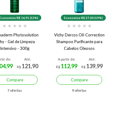
Economize R$ 16,91 (13%)
Economize R$ 27,00 (19%)
★
★
★
★
★
★
★
★
★
★
aderm Phytosolution
Vichy Dercos Oil-Correction
chy - Gel de Limpeza
Shampoo Purificante para
Intensivo - 300g
Cabelos Oleosos
rtir de:
Até:
A partir de:
Até:
04,99
121,90
112,99
139,99
R$
R$
R$
Compare
Compare
7 ofertas
9 ofertas