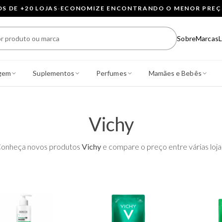
 DE +20 LOJAS
·
ECONOMIZE ENCONTRANDO O MENOR PRE
Sobre
Marcas
L
gem
Suplementos
Perfumes
Mamães e Bebês
Vichy
onheça novos produtos
Vichy
e compare o preço entre várias loja