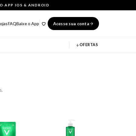
ÇO
·
APP IOS & ANDROID
ojas
FAQ
Baixe o App
Acesse sua conta
OFERTAS
s.