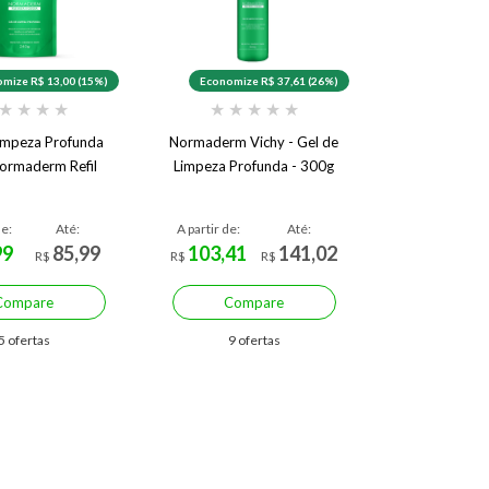
mize R$ 13,00 (15%)
Economize R$ 37,61 (26%)
★
★
★
★
★
★
★
★
★
impeza Profunda
Normaderm Vichy - Gel de
ormaderm Refil
Limpeza Profunda - 300g
de:
Até:
A partir de:
Até:
99
85,99
103,41
141,02
R$
R$
R$
Compare
Compare
5 ofertas
9 ofertas