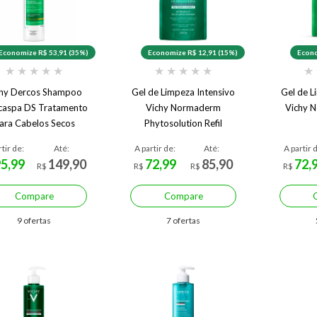
Economize R$ 53,91 (35%)
Economize R$ 12,91 (15%)
Econo
★
★
★
★
★
★
★
★
★
★
★
chy Dercos Shampoo
Gel de Limpeza Intensivo
Gel de L
caspa DS Tratamento
Vichy Normaderm
Vichy N
ara Cabelos Secos
Phytosolution Refil
rtir de:
Até:
A partir de:
Até:
A partir 
95,99
149,90
72,99
85,90
72,
R$
R$
R$
R$
Compare
Compare
9 ofertas
7 ofertas