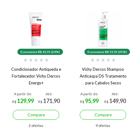
Economize R$ 41,91 (24%)
Economize R$ 53,91 (35%)
★
★
★
★
★
★
★
★
★
★
Condicionador Antiqueda e
Vichy Dercos Shampoo
Fortalecedor Vichy Dercos
Anticaspa DS Tratamento
Energy+
para Cabelos Secos
A partir de:
Até:
A partir de:
Até:
129,99
171,90
95,99
149,90
R$
R$
R$
R$
Compare
Compare
2 ofertas
9 ofertas