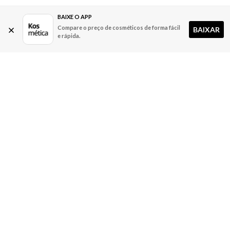
BAIXE O APP
Compare o preço de cosméticos de forma fácil
BAIXAR
e rápida.
A Kosmética
Redes Sociais
Baixe o App
Sobre nós