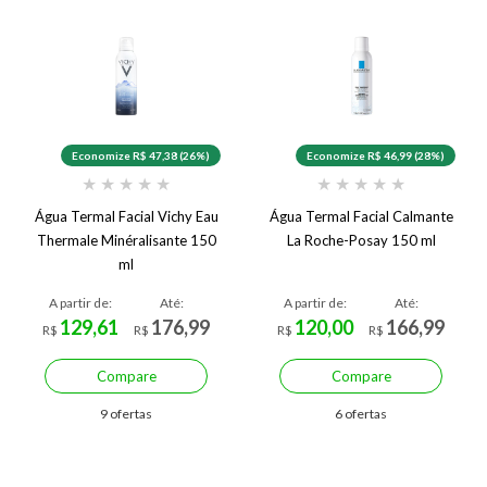
Economize R$ 47,38 (26%)
Economize R$ 46,99 (28%)
★
★
★
★
★
★
★
★
★
★
Água Termal Facial Vichy Eau
Água Termal Facial Calmante
Thermale Minéralisante 150
La Roche-Posay 150 ml
ml
A partir de:
Até:
A partir de:
Até:
129,61
176,99
120,00
166,99
R$
R$
R$
R$
Compare
Compare
9 ofertas
6 ofertas