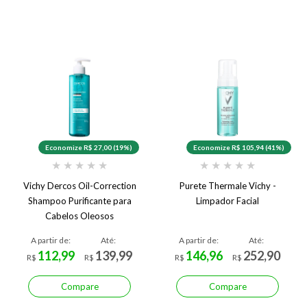
Economize R$ 27,00 (19%)
Economize R$ 105,94 (41%)
★
★
★
★
★
★
★
★
★
★
Vichy Dercos Oil-Correction
Purete Thermale Vichy -
Shampoo Purificante para
Limpador Facial
Cabelos Oleosos
A partir de:
Até:
A partir de:
Até:
112,99
139,99
146,96
252,90
R$
R$
R$
R$
Compare
Compare