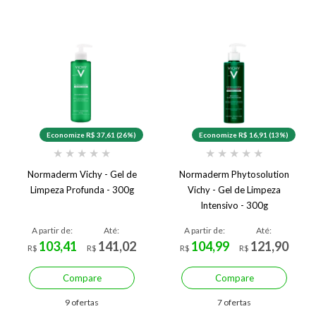
Economize R$ 37,61 (26%)
Economize R$ 16,91 (13%)
★
★
★
★
★
★
★
★
★
★
Normaderm Vichy - Gel de
Normaderm Phytosolution
Limpeza Profunda - 300g
Vichy - Gel de Limpeza
Intensivo - 300g
A partir de:
Até:
A partir de:
Até:
103,41
141,02
104,99
121,90
R$
R$
R$
R$
Compare
Compare
9 ofertas
7 ofertas