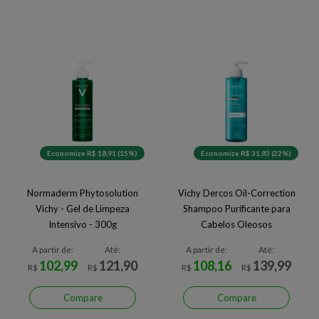
Economize R$ 18,91 (15%)
Economize R$ 31,83 (22%)
Normaderm Phytosolution
Vichy Dercos Oil-Correction
Vichy - Gel de Limpeza
Shampoo Purificante para
Intensivo - 300g
Cabelos Oleosos
A partir de:
Até:
A partir de:
Até:
102,99
121,90
108,16
139,99
R$
R$
R$
R$
Compare
Compare