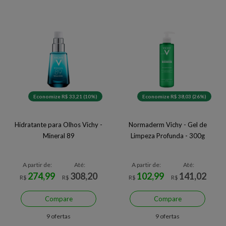
Economize R$ 33,21 (10%)
Economize R$ 38,03 (26%)
Hidratante para Olhos Vichy -
Normaderm Vichy - Gel de
Mineral 89
Limpeza Profunda - 300g
A partir de:
Até:
A partir de:
Até:
274,99
308,20
102,99
141,02
R$
R$
R$
R$
Compare
Compare
9 ofertas
9 ofertas