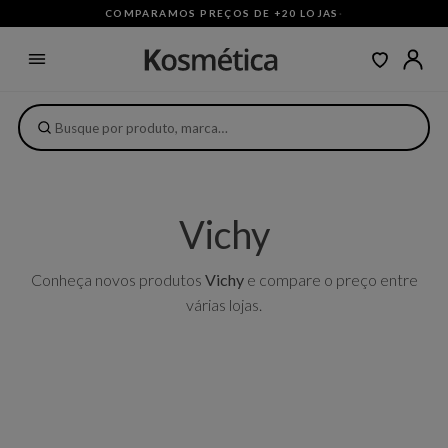
COMPARAMOS PREÇOS DE +20 LOJAS
·
Vichy
Conheça novos produtos
Vichy
e compare o preço entre
várias lojas.