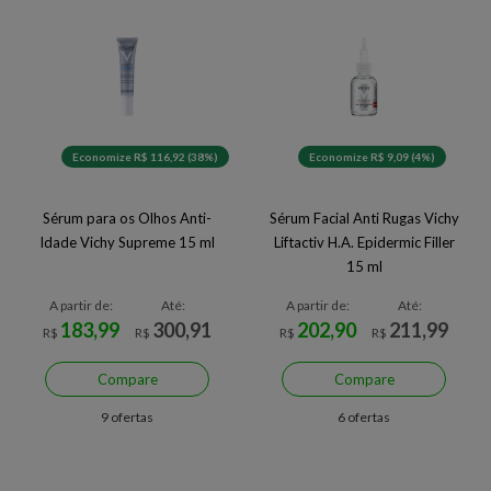
Economize R$ 116,92 (38%)
Economize R$ 9,09 (4%)
Sérum para os Olhos Anti-
Sérum Facial Anti Rugas Vichy
Idade Vichy Supreme 15 ml
Liftactiv H.A. Epidermic Filler
15 ml
A partir de:
Até:
A partir de:
Até:
183,99
300,91
202,90
211,99
R$
R$
R$
R$
Compare
Compare
9 ofertas
6 ofertas