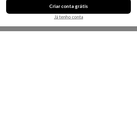
Criar conta grátis
Já tenho conta
A Kosmética
Redes Sociais
Baixe o App
Sobre nós