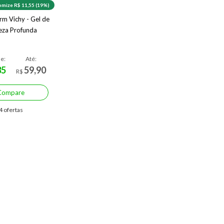
mize R$ 11,55 (19%)
m Vichy - Gel de
eza Profunda
de:
Até:
35
59,90
R$
Compare
4 ofertas