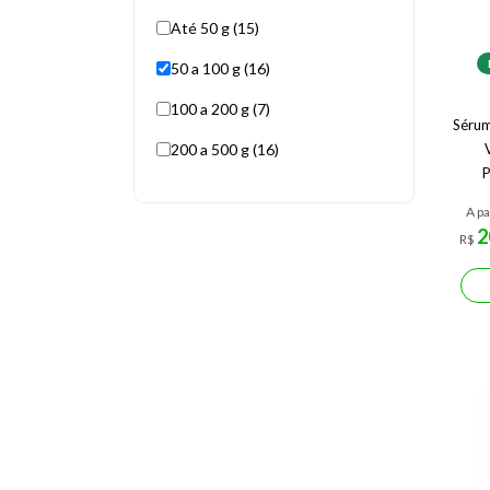
Até 50 g (15)
50 a 100 g (16)
100 a 200 g (7)
Sérum
200 a 500 g (16)
P
A pa
2
R$