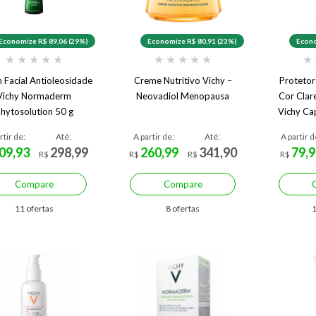
Economize R$ 89,06 (29%)
Economize R$ 80,91 (23%)
Econo
★
★
★
★
★
★
★
★
★
★
★
 Facial Antioleosidade
Creme Nutritivo Vichy –
Protetor
Vichy Normaderm
Neovadiol Menopausa
Cor Clar
hytosolution 50 g
Vichy Cap
F
rtir de:
Até:
A partir de:
Até:
A partir d
09,93
298,99
260,99
341,90
79,9
R$
R$
R$
R$
Compare
Compare
11 ofertas
8 ofertas
1