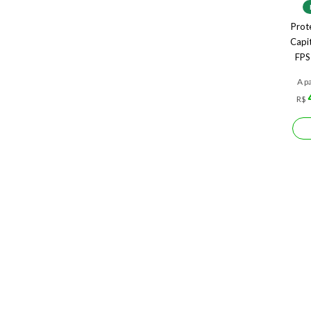
Prote
Capi
FPS
A pa
R$