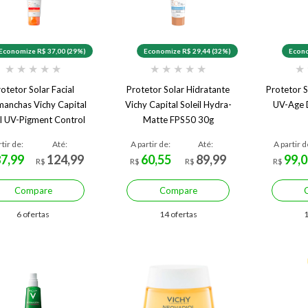
Economize R$ 37,00 (29%)
Economize R$ 29,44 (32%)
Econo
★
★
★
★
★
★
★
★
★
★
★
otetor Solar Facial
Protetor Solar Hidratante
Protetor S
manchas Vichy Capital
Vichy Capital Soleil Hydra-
UV-Age 
il UV-Pigment Control
Matte FPS50 30g
FPS 60 2.0 40 g
rtir de:
Até:
A partir de:
Até:
A partir d
87,99
124,99
60,55
89,99
99,0
R$
R$
R$
R$
Compare
Compare
6 ofertas
14 ofertas
1