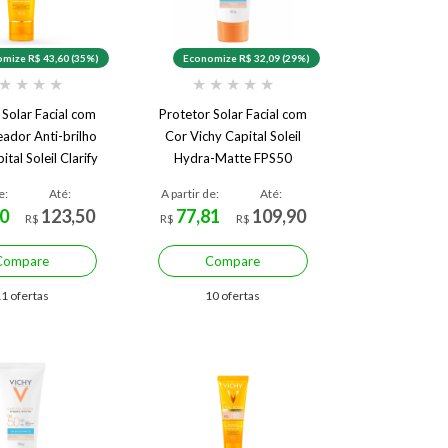
mize R$ 43,60 (35%)
Economize R$ 32,09 (29%)
★
★
★
★
★
★
★
★
★
 Solar Facial com
Protetor Solar Facial com
eador Anti-brilho
Cor Vichy Capital Soleil
ital Soleil Clarify
Hydra-Matte FPS50
PS60 40g
e:
Até:
A partir de:
Até:
0
123,50
77,81
109,90
R$
R$
R$
Compare
Compare
1 ofertas
10 ofertas