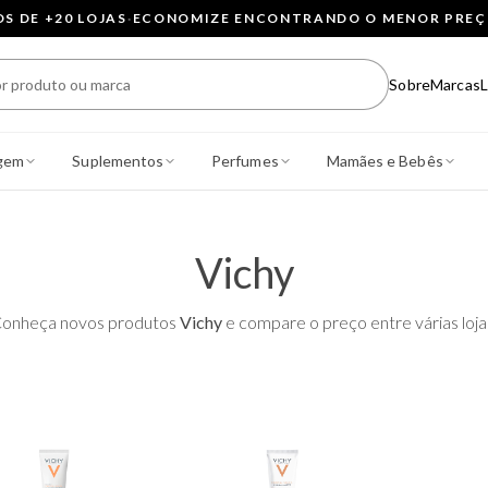
 DE +20 LOJAS
·
ECONOMIZE ENCONTRANDO O MENOR PRE
Sobre
Marcas
L
gem
Suplementos
Perfumes
Mamães e Bebês
Vichy
onheça novos produtos
Vichy
e compare o preço entre várias loja