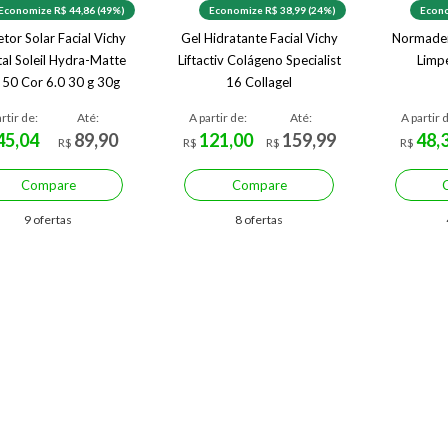
Economize R$ 44,86 (49%)
Economize R$ 38,99 (24%)
Econo
tor Solar Facial Vichy
Gel Hidratante Facial Vichy
Normader
tal Soleil Hydra-Matte
Liftactiv Colágeno Specialist
Limp
 50 Cor 6.0 30 g 30g
16 Collagel
rtir de:
Até:
A partir de:
Até:
A partir 
45,04
89,90
121,00
159,99
48,
R$
R$
R$
R$
Compare
Compare
9 ofertas
8 ofertas