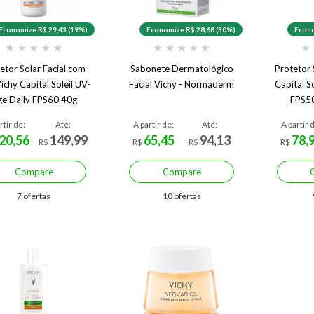
Economize R$ 29,43 (19%)
Economize R$ 28,68 (30%)
Econo
★
★
★
★
★
★
★
★
★
★
★
etor Solar Facial com
Sabonete Dermatológico
Protetor 
ichy Capital Soleil UV-
Facial Vichy - Normaderm
Capital S
e Daily FPS60 40g
FPS50
rtir de:
Até:
A partir de:
Até:
A partir 
20,56
149,99
65,45
94,13
78,
R$
R$
R$
R$
Compare
Compare
7 ofertas
10 ofertas