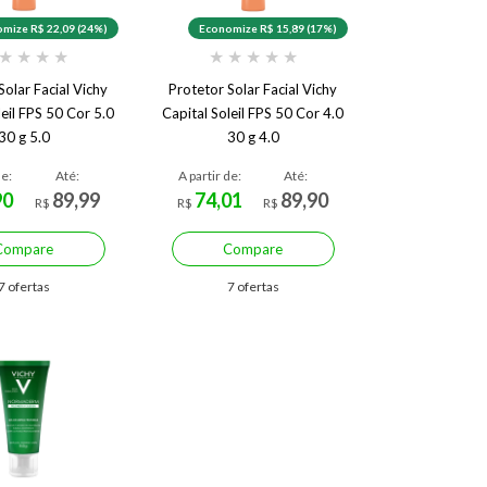
mize R$ 22,09 (24%)
Economize R$ 15,89 (17%)
★
★
★
★
★
★
★
★
★
Solar Facial Vichy
Protetor Solar Facial Vichy
leil FPS 50 Cor 5.0
Capital Soleil FPS 50 Cor 4.0
30 g 5.0
30 g 4.0
de:
Até:
A partir de:
Até:
90
89,99
74,01
89,90
R$
R$
R$
Compare
Compare
7 ofertas
7 ofertas