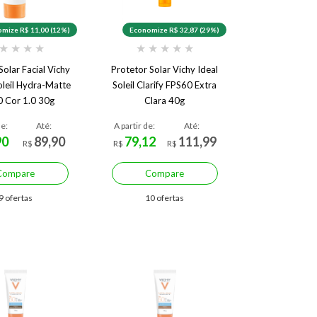
mize R$ 11,00 (12%)
Economize R$ 32,87 (29%)
★
★
★
★
★
★
★
★
★
Solar Facial Vichy
Protetor Solar Vichy Ideal
oleil Hydra-Matte
Soleil Clarify FPS60 Extra
 Cor 1.0 30g
Clara 40g
de:
Até:
A partir de:
Até:
90
89,90
79,12
111,99
R$
R$
R$
Compare
Compare
9 ofertas
10 ofertas