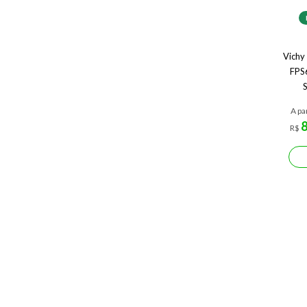
Vichy 
FPS6
A pa
R$