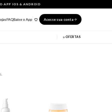
ÇO
·
APP IOS & ANDROID
ojas
FAQ
Baixe o App
Acesse sua conta
OFERTAS
s.