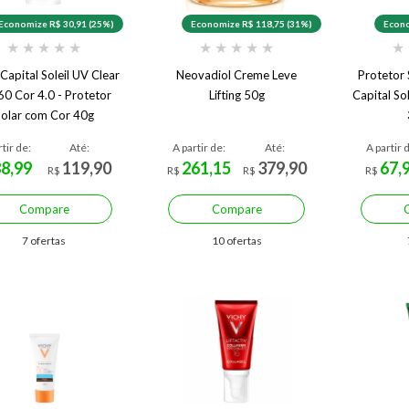
Economize R$ 30,91 (25%)
Economize R$ 118,75 (31%)
Econo
★
★
★
★
★
★
★
★
★
★
★
Capital Soleil UV Clear
Neovadiol Creme Leve
Protetor 
0 Cor 4.0 - Protetor
Lifting 50g
Capital So
Solar com Cor 40g
rtir de:
Até:
A partir de:
Até:
A partir 
88,99
119,90
261,15
379,90
67,
R$
R$
R$
R$
Compare
Compare
7 ofertas
10 ofertas