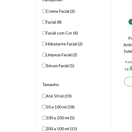
Creme Facial (2)
Facial (8)
Facial com Cor (4)
Pr
Hidratante Facial (2)
Anti
Sole
Limpeza Facial (2)
A pa
Sérum Facial (1)
R$
Tamanho
Até 50 ml (19)
50 a 100 ml (18)
100 a 200 ml (5)
200 a 500 ml (15)