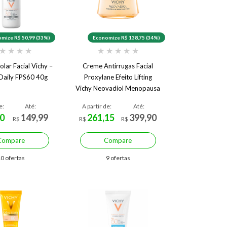
mize R$ 50,99 (33%)
Economize R$ 138,75 (34%)
★
★
★
★
★
★
★
★
★
olar Facial Vichy –
Creme Antirrugas Facial
Daily FPS60 40g
Proxylane Efeito Lifting
Vichy Neovadiol Menopausa
50 g
e:
Até:
A partir de:
Até:
0
149,99
261,15
399,90
R$
R$
R$
Compare
Compare
0 ofertas
9 ofertas