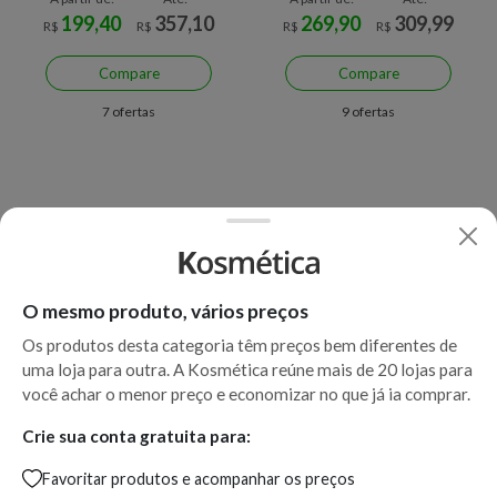
199,40
357,10
269,90
309,99
R$
R$
R$
R$
Compare
Compare
7 ofertas
9 ofertas
O mesmo produto, vários preços
Os produtos desta categoria têm preços bem diferentes de
uma loja para outra. A Kosmética reúne mais de 20 lojas para
Economize R$ 45,74 (14%)
Economize R$ 143,68 (43%)
você achar o menor preço e economizar no que já ia comprar.
Hidratante para Olhos Vichy -
Sérum Facial Antiacne Vichy
Mineral 89
Normaderm - Probio BHA
Crie sua conta gratuita para:
Favoritar produtos e acompanhar os preços
A partir de:
Até:
A partir de:
Até: