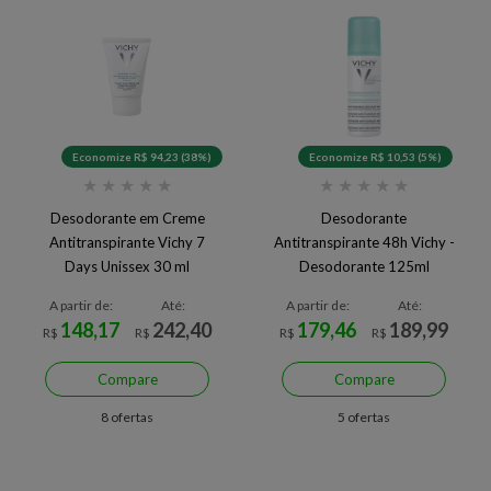
Economize R$ 94,23 (38%)
Economize R$ 10,53 (5%)
★
★
★
★
★
★
★
★
★
★
Desodorante em Creme
Desodorante
Antitranspirante Vichy 7
Antitranspirante 48h Vichy -
Days Unissex 30 ml
Desodorante 125ml
A partir de:
Até:
A partir de:
Até:
148,17
242,40
179,46
189,99
R$
R$
R$
R$
Compare
Compare
8 ofertas
5 ofertas