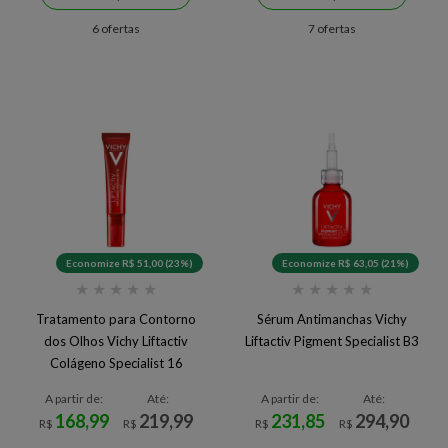
6 ofertas
7 ofertas
Economize R$ 51,00 (23%)
Economize R$ 63,05 (21%)
★
★
★
★
★
★
★
★
★
★
Tratamento para Contorno
Sérum Antimanchas Vichy
dos Olhos Vichy Liftactiv
Liftactiv Pigment Specialist B3
Colágeno Specialist 16
A partir de:
Até:
A partir de:
Até:
168,99
219,99
231,85
294,90
R$
R$
R$
R$