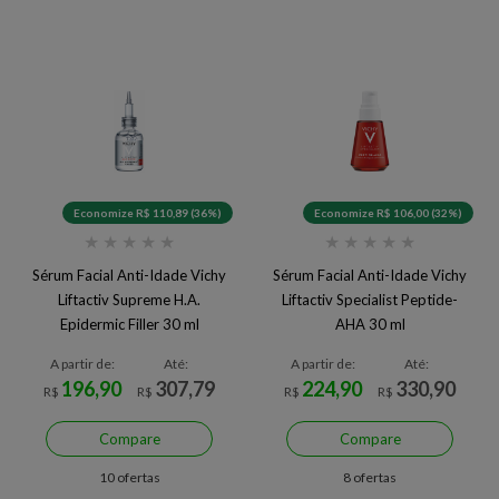
Economize R$ 110,89 (36%)
Economize R$ 106,00 (32%)
★
★
★
★
★
★
★
★
★
★
Sérum Facial Anti-Idade Vichy
Sérum Facial Anti-Idade Vichy
Liftactiv Supreme H.A.
Liftactiv Specialist Peptide-
Epidermic Filler 30 ml
AHA 30 ml
A partir de:
Até:
A partir de:
Até:
196,90
307,79
224,90
330,90
R$
R$
R$
R$
Compare
Compare
10 ofertas
8 ofertas