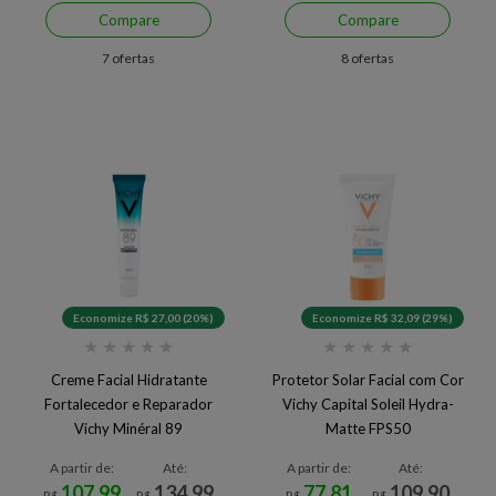
Compare
Compare
7 ofertas
8 ofertas
Economize R$ 27,00 (20%)
Economize R$ 32,09 (29%)
★
★
★
★
★
★
★
★
★
★
Creme Facial Hidratante
Protetor Solar Facial com Cor
Fortalecedor e Reparador
Vichy Capital Soleil Hydra-
Vichy Minéral 89
Matte FPS50
A partir de:
Até:
A partir de:
Até:
107,99
134,99
77,81
109,90
R$
R$
R$
R$