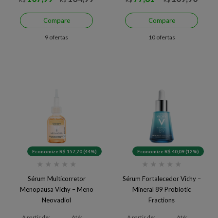
Compare
Compare
9 ofertas
10 ofertas
Economize R$ 157,70 (44%)
Economize R$ 40,09 (12%)
★
★
★
★
★
★
★
★
★
★
Sérum Multicorretor
Sérum Fortalecedor Vichy –
Menopausa Vichy – Meno
Mineral 89 Probiotic
Neovadiol
Fractions
A partir de:
Até:
A partir de:
Até: