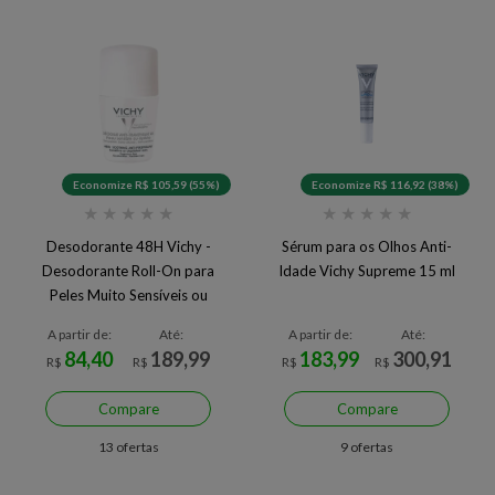
Economize R$ 105,59 (55%)
Economize R$ 116,92 (38%)
★
★
★
★
★
★
★
★
★
★
Desodorante 48H Vichy -
Sérum para os Olhos Anti-
Desodorante Roll-On para
Idade Vichy Supreme 15 ml
Peles Muito Sensíveis ou
Depiladas 50ml
A partir de:
Até:
A partir de:
Até:
84,40
189,99
183,99
300,91
R$
R$
R$
R$
Compare
Compare
13 ofertas
9 ofertas