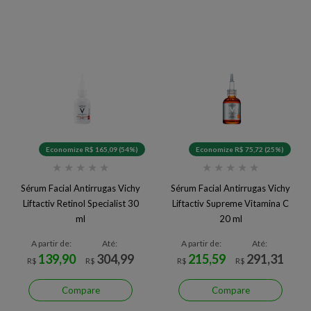
Economize R$ 165,09 (54%)
Economize R$ 75,72 (25%)
★
★
★
★
★
★
★
★
★
★
Sérum Facial Antirrugas Vichy
Sérum Facial Antirrugas Vichy
Liftactiv Retinol Specialist 30
Liftactiv Supreme Vitamina C
ml
20 ml
A partir de:
Até:
A partir de:
Até:
139,90
304,99
215,59
291,31
R$
R$
R$
R$
Compare
Compare