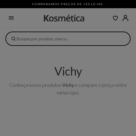
COMPARAMOS PREÇOS DE +20 LOJAS
·
Vichy
Conheça novos produtos
Vichy
e compare o preço entre
várias lojas.