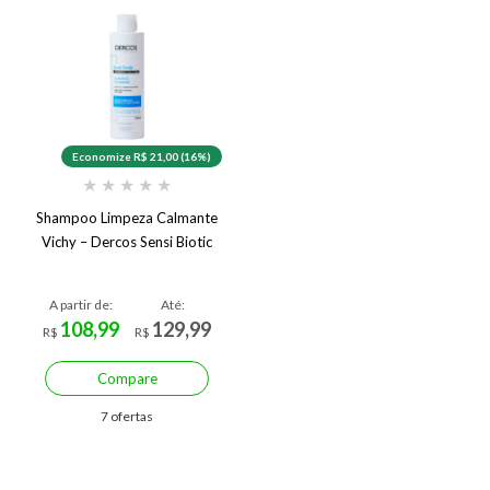
Economize R$ 21,00 (16%)
★
★
★
★
★
Shampoo Limpeza Calmante
Vichy – Dercos Sensi Biotic
A partir de:
Até:
108,99
129,99
R$
R$
Compare
7 ofertas