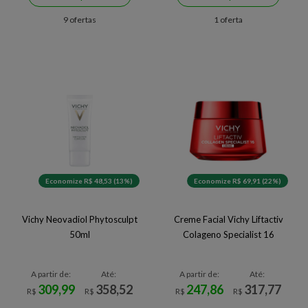
9 ofertas
1 oferta
Economize R$ 48,53 (13%)
Economize R$ 69,91 (22%)
Vichy Neovadiol Phytosculpt
Creme Facial Vichy Liftactiv
50ml
Colageno Specialist 16
A partir de:
Até:
A partir de:
Até:
309,99
358,52
247,86
317,77
R$
R$
R$
R$