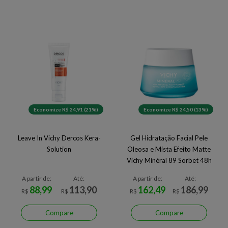
Economize R$ 24,91 (21%)
Economize R$ 24,50 (13%)
Leave In Vichy Dercos Kera-
Gel Hidratação Facial Pele
Solution
Oleosa e Mista Efeito Matte
Vichy Minéral 89 Sorbet 48h
A partir de:
Até:
A partir de:
Até:
88,99
113,90
162,49
186,99
R$
R$
R$
R$
Compare
Compare