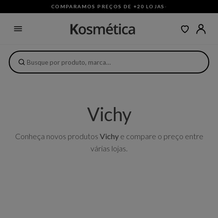
COMPARAMOS PREÇOS DE +20 LOJAS
·
Vichy
Conheça novos produtos
Vichy
e compare o preço entre
várias lojas.