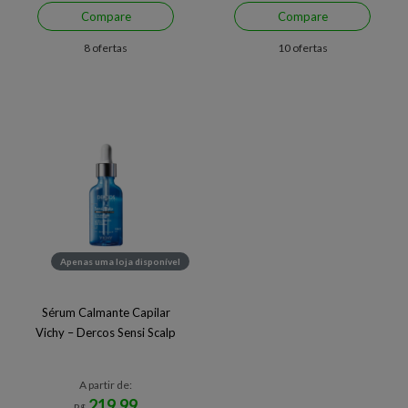
Compare
Compare
8 ofertas
10 ofertas
Apenas uma loja disponível
Sérum Calmante Capilar
Vichy – Dercos Sensi Scalp
A partir de:
219,99
R$