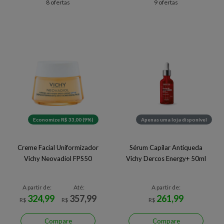
8 ofertas
9 ofertas
Economize R$ 33,00 (9%)
Apenas uma loja disponível
Creme Facial Uniformizador
Sérum Capilar Antiqueda
Vichy Neovadiol FPS50
Vichy Dercos Energy+ 50ml
A partir de:
Até:
A partir de:
324,99
357,99
261,99
R$
R$
R$
Compare
Compare