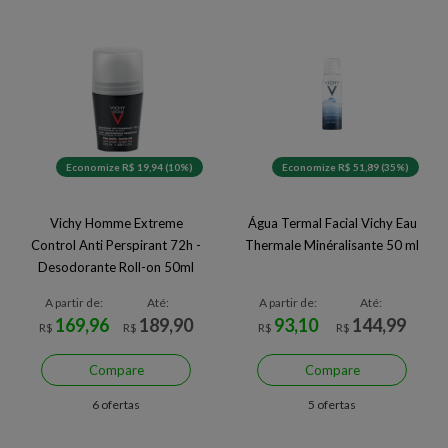
Economize R$ 19,94 (10%)
Economize R$ 51,89 (35%)
Vichy Homme Extreme
Água Termal Facial Vichy Eau
Control Anti Perspirant 72h -
Thermale Minéralisante 50 ml
Desodorante Roll-on 50ml
A partir de:
Até:
A partir de:
Até:
169,96
189,90
93,10
144,99
R$
R$
R$
R$
Compare
Compare
6 ofertas
5 ofertas