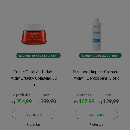
Economize R$ 134,91 (34%)
Economize R$ 22,00 (16%)
Creme Facial Anti-Idade
Shampoo Limpeza Calmante
Vichy Liftactiv Colágeno 50
Vichy – Dercos Sensi Biotic
ml
A partir de:
Até:
A partir de:
Até:
254,99
389,90
107,99
129,99
R$
R$
R$
R$
Compare
Compare
9 ofertas
7 ofertas