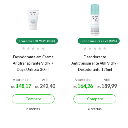
Economize R$ 94,23 (38%)
Economize R$ 25,73 (13%)
★
★
★
★
★
★
★
★
★
★
Desodorante em Creme
Desodorante
Antitranspirante Vichy 7
Antitranspirante 48h Vichy -
Days Unissex 30 ml
Desodorante 125ml
A partir de:
Até:
A partir de:
Até:
148,17
242,40
164,26
189,99
R$
R$
R$
R$
Compare
Compare
8 ofertas
6 ofertas