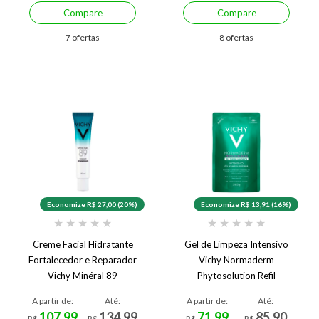
Compare
Compare
7 ofertas
8 ofertas
Economize R$ 27,00 (20%)
Economize R$ 13,91 (16%)
★
★
★
★
★
★
★
★
★
★
Creme Facial Hidratante
Gel de Limpeza Intensivo
Fortalecedor e Reparador
Vichy Normaderm
Vichy Minéral 89
Phytosolution Refil
A partir de:
Até:
A partir de:
Até:
107,99
134,99
71,99
85,90
R$
R$
R$
R$