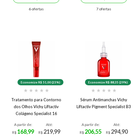
6 ofertas
7 ofertas
Economize R$ 51,00 (23%)
Economize R$ 88,35 (29%)
★
★
★
★
★
★
★
★
★
★
Tratamento para Contorno
Sérum Antimanchas Vichy
dos Olhos Vichy Liftactiv
Liftactiv Pigment Specialist B3
Colágeno Specialist 16
A partir de:
Até:
A partir de:
Até:
168,99
219,99
206,55
294,90
R$
R$
R$
R$