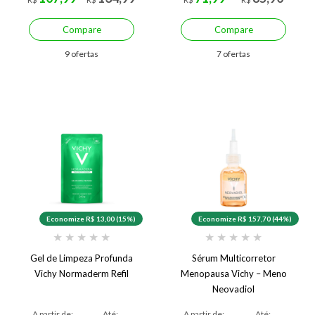
Compare
Compare
9 ofertas
7 ofertas
Economize R$ 13,00 (15%)
Economize R$ 157,70 (44%)
★
★
★
★
★
★
★
★
★
★
Gel de Limpeza Profunda
Sérum Multicorretor
Vichy Normaderm Refil
Menopausa Vichy – Meno
Neovadiol
A partir de:
Até:
A partir de:
Até: