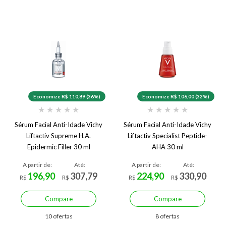
Economize R$ 110,89 (36%)
Economize R$ 106,00 (32%)
★
★
★
★
★
★
★
★
★
★
Sérum Facial Anti-Idade Vichy
Sérum Facial Anti-Idade Vichy
Liftactiv Supreme H.A.
Liftactiv Specialist Peptide-
Epidermic Filler 30 ml
AHA 30 ml
A partir de:
Até:
A partir de:
Até:
196,90
307,79
224,90
330,90
R$
R$
R$
R$
Compare
Compare
10 ofertas
8 ofertas