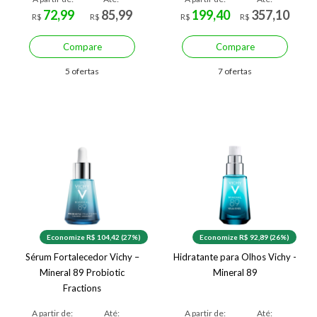
72,99
85,99
199,40
357,10
R$
R$
R$
R$
Compare
Compare
5 ofertas
7 ofertas
Economize R$ 104,42 (27%)
Economize R$ 92,89 (26%)
Sérum Fortalecedor Vichy –
Hidratante para Olhos Vichy -
Mineral 89 Probiotic
Mineral 89
Fractions
A partir de:
Até:
A partir de:
Até: