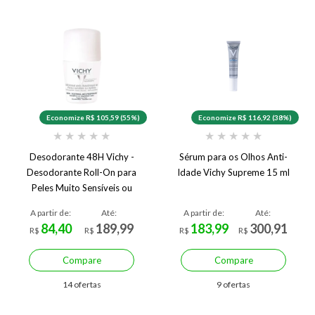
Economize R$ 105,59 (55%)
Economize R$ 116,92 (38%)
★
★
★
★
★
★
★
★
★
★
Desodorante 48H Vichy -
Sérum para os Olhos Anti-
Desodorante Roll-On para
Idade Vichy Supreme 15 ml
Peles Muito Sensíveis ou
Depiladas 50ml
A partir de:
Até:
A partir de:
Até:
84,40
189,99
183,99
300,91
R$
R$
R$
R$
Compare
Compare
14 ofertas
9 ofertas