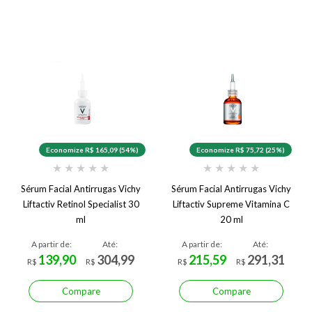
Economize R$ 165,09 (54%)
Economize R$ 75,72 (25%)
★
★
★
★
★
★
★
★
★
★
Sérum Facial Antirrugas Vichy
Sérum Facial Antirrugas Vichy
Liftactiv Retinol Specialist 30
Liftactiv Supreme Vitamina C
ml
20 ml
A partir de:
Até:
A partir de:
Até:
139,90
304,99
215,59
291,31
R$
R$
R$
R$
Compare
Compare