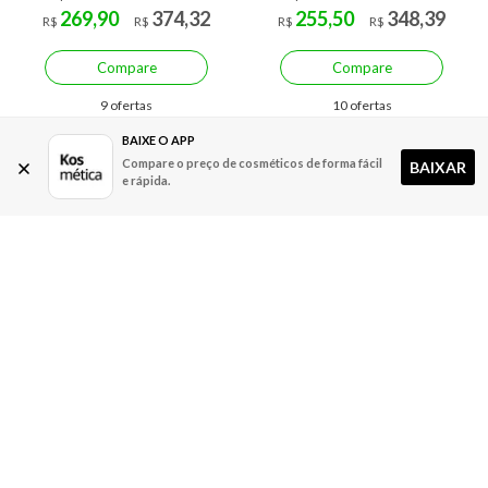
269,90
374,32
255,50
348,39
R$
R$
R$
R$
Compare
Compare
9 ofertas
10 ofertas
BAIXE O APP
Compare o preço de cosméticos de forma fácil
BAIXAR
e rápida.
Economize R$ 143,68 (43%)
Economize R$ 12,00 (9%)
Sérum Facial Antiacne Vichy
Ampola Capilar Antiquebra
Normaderm - Probio BHA
Vichy Dercos Energizante
40ml
A partir de:
Até:
A partir de:
Até: