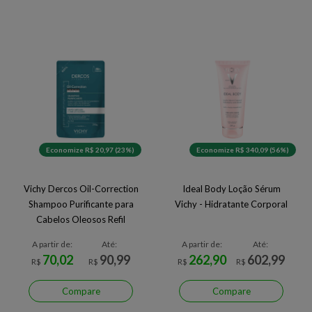
Economize R$ 20,97 (23%)
Economize R$ 340,09 (56%)
Vichy Dercos Oil-Correction
Ideal Body Loção Sérum
Shampoo Purificante para
Vichy - Hidratante Corporal
Cabelos Oleosos Refil
A partir de:
Até:
A partir de:
Até:
70,02
90,99
262,90
602,99
R$
R$
R$
R$
Compare
Compare