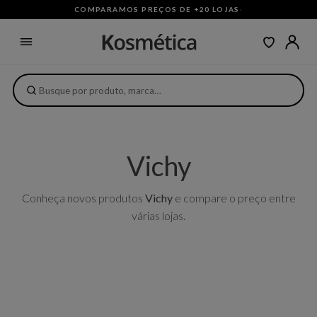
COMPARAMOS PREÇOS DE +20 LOJAS
·
Vichy
Conheça novos produtos
Vichy
e compare o preço entre
várias lojas.