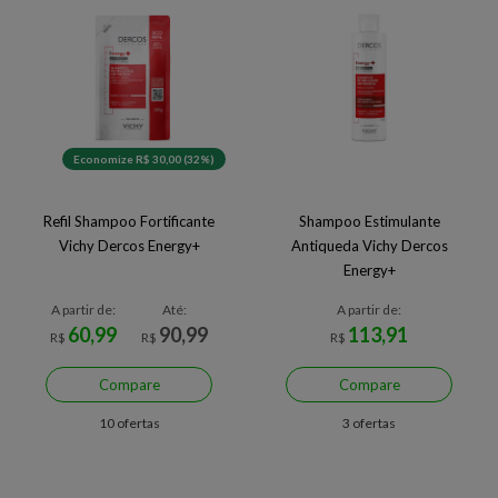
Economize R$ 30,00 (32%)
Refil Shampoo Fortificante
Shampoo Estimulante
Vichy Dercos Energy+
Antiqueda Vichy Dercos
Energy+
A partir de:
Até:
A partir de:
60,99
90,99
113,91
R$
R$
R$
Compare
Compare
10 ofertas
3 ofertas