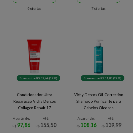
9 ofertas
7 ofertas
Economize R$ 57,64 (37%)
Economize R$ 31,83 (22%)
Condicionador Ultra
Vichy Dercos Oil-Correction
Reparação Vichy Dercos
Shampoo Purificante para
Collagen Repair 17
Cabelos Oleosos
A partir de:
Até:
A partir de:
Até:
97,86
155,50
108,16
139,99
R$
R$
R$
R$