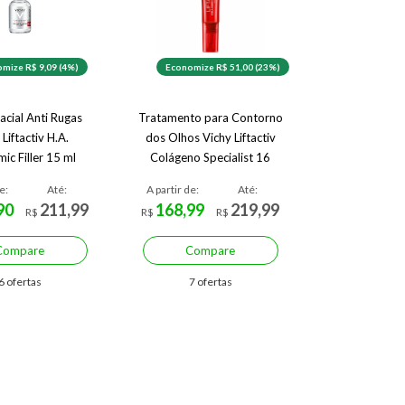
mize R$ 9,09 (4%)
Economize R$ 51,00 (23%)
acial Anti Rugas
Tratamento para Contorno
 Liftactiv H.A.
dos Olhos Vichy Liftactiv
ic Filler 15 ml
Colágeno Specialist 16
e:
Até:
A partir de:
Até:
90
211,99
168,99
219,99
R$
R$
R$
Compare
Compare
6 ofertas
7 ofertas