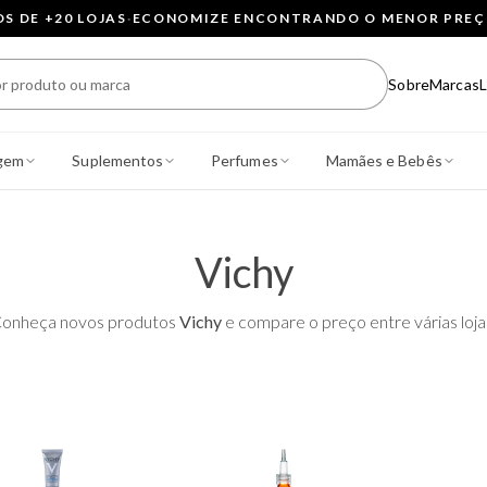
 DE +20 LOJAS
·
ECONOMIZE ENCONTRANDO O MENOR PRE
Sobre
Marcas
L
gem
Suplementos
Perfumes
Mamães e Bebês
Vichy
onheça novos produtos
Vichy
e compare o preço entre várias loja