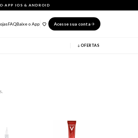
ÇO
·
APP IOS & ANDROID
ojas
FAQ
Baixe o App
Acesse sua conta
OFERTAS
s.