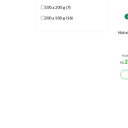
100 a 200 g (7)
200 a 500 g (16)
Hidra
A pa
2
R$