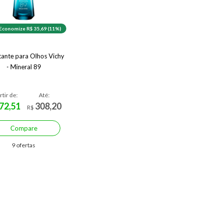
Economize R$ 35,69 (11%)
tante para Olhos Vichy
- Mineral 89
rtir de:
Até:
72,51
308,20
R$
Compare
9 ofertas