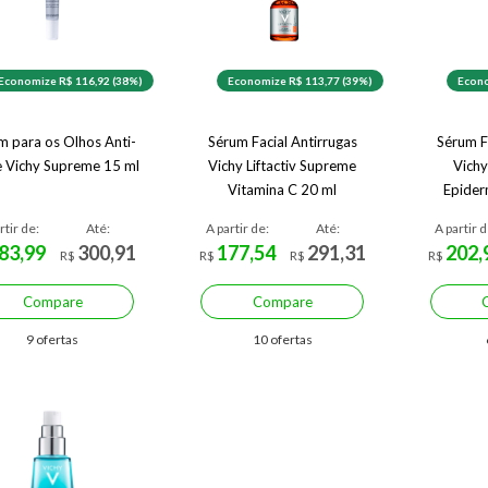
Economize R$ 116,92 (38%)
Economize R$ 113,77 (39%)
Econo
m para os Olhos Anti-
Sérum Facial Antirrugas
Sérum F
e Vichy Supreme 15 ml
Vichy Liftactiv Supreme
Vichy
Vitamina C 20 ml
Epiderm
rtir de:
Até:
A partir de:
Até:
A partir d
83,99
300,91
177,54
291,31
202,
R$
R$
R$
R$
Compare
Compare
9 ofertas
10 ofertas