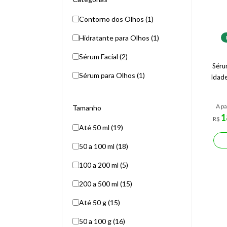
Contorno dos Olhos (1)
Hidratante para Olhos (1)
Sérum Facial (2)
Séru
Sérum para Olhos (1)
Idad
A pa
Tamanho
1
R$
Até 50 ml (19)
50 a 100 ml (18)
100 a 200 ml (5)
200 a 500 ml (15)
Até 50 g (15)
50 a 100 g (16)