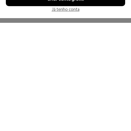
Já tenho conta
A Kosmética
Redes Sociais
Baixe o App
Sobre nós