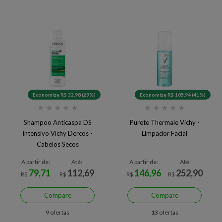
Economize R$ 32,98 (29%)
Economize R$ 105,94 (41%)
★
★
★
★
★
★
★
★
★
★
Shampoo Anticaspa DS
Purete Thermale Vichy -
Intensivo Vichy Dercos -
Limpador Facial
Cabelos Secos
A partir de:
Até:
A partir de:
Até:
79,71
112,69
146,96
252,90
R$
R$
R$
R$
Compare
Compare
9 ofertas
13 ofertas