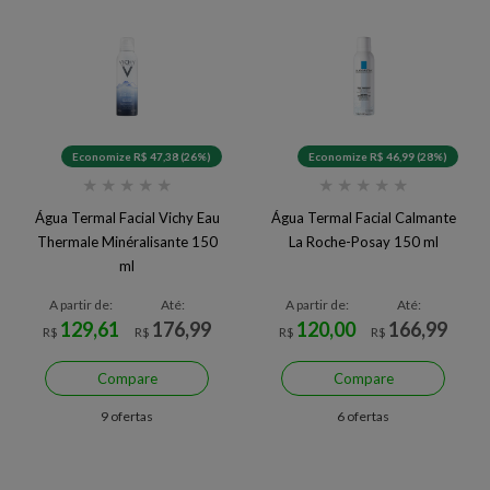
Economize R$ 47,38 (26%)
Economize R$ 46,99 (28%)
★
★
★
★
★
★
★
★
★
★
Água Termal Facial Vichy Eau
Água Termal Facial Calmante
Thermale Minéralisante 150
La Roche-Posay 150 ml
ml
A partir de:
Até:
A partir de:
Até:
129,61
176,99
120,00
166,99
R$
R$
R$
R$
Compare
Compare
9 ofertas
6 ofertas