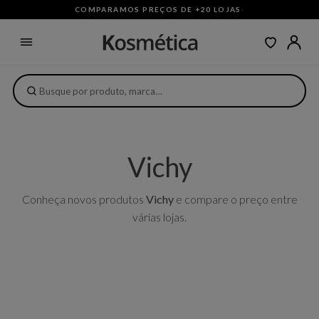
COMPARAMOS PREÇOS DE +20 LOJAS
·
Vichy
Conheça novos produtos
Vichy
e compare o preço entre
várias lojas.