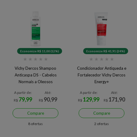
Economize R$ 11,00 (12%)
Economize R$ 41,91 (24%)
★
★
★
★
★
★
★
★
★
★
Vichy Dercos Shampoo
Condicionador Antiqueda e
Anticaspa DS - Cabelos
Fortalecedor Vichy Dercos
Normais a Oleosos
Energy+
A partir de:
Até:
A partir de:
Até:
79,99
90,99
129,99
171,90
R$
R$
R$
R$
Compare
Compare
8 ofertas
2 ofertas