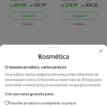
269,90
309,99
274,99
308,20
R$
R$
R$
R$
Compare
Compare
9 ofertas
9 ofertas
O mesmo produto, vários preços
Os produtos desta categoria têm preços bem diferentes de
uma loja para outra. A Kosmética reúne mais de 20 lojas para
Economize R$ 110,41 (36%)
Economize R$ 12,00 (9%)
você achar o menor preço e economizar no que já ia comprar.
Sérum Facial Antiacne Vichy
Ampola Capilar Antiquebra
Crie sua conta gratuita para:
Normaderm - Probio BHA
Vichy Dercos Energizante
Favoritar produtos e acompanhar os preços
40ml