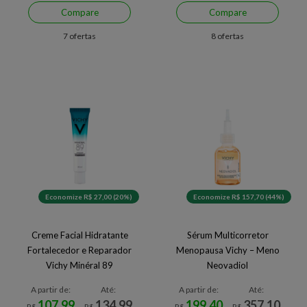
Compare
Compare
7 ofertas
8 ofertas
Economize R$ 27,00 (20%)
Economize R$ 157,70 (44%)
Creme Facial Hidratante
Sérum Multicorretor
Fortalecedor e Reparador
Menopausa Vichy – Meno
Vichy Minéral 89
Neovadiol
A partir de:
Até:
A partir de:
Até:
107,99
134,99
199,40
357,10
R$
R$
R$
R$