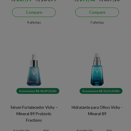
Compare
Compare
9 ofertas
7 ofertas
Economize R$ 40,09 (12%)
Economize R$ 33,21 (10%)
Sérum Fortalecedor Vichy –
Hidratante para Olhos Vichy -
Mineral 89 Probiotic
Mineral 89
Fractions
A partir de:
Até:
A partir de:
Até: