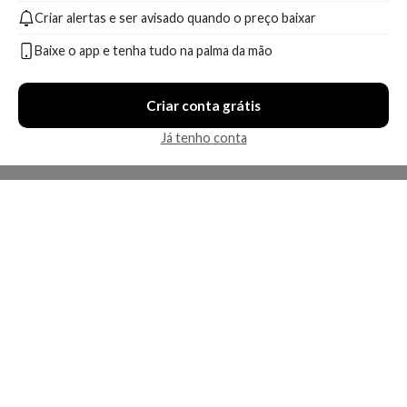
Criar alertas e ser avisado quando o preço baixar
A partir de:
Até:
A partir de:
Até:
188,49
298,90
111,99
123,99
R$
R$
R$
R$
Baixe o app e tenha tudo na palma da mão
Compare
Compare
Criar conta grátis
5 ofertas
11 ofertas
Já tenho conta
Economize R$ 148,73 (42%)
Sérum Multicorretor
Menopausa Vichy – Meno