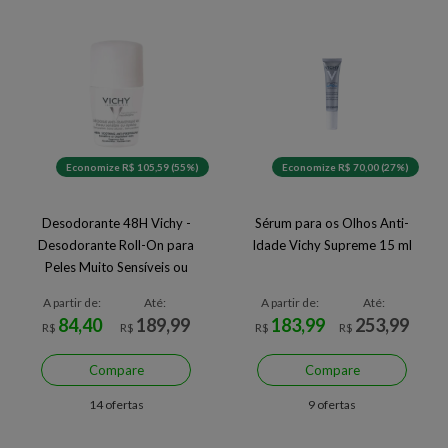
Economize R$ 105,59 (55%)
Economize R$ 70,00 (27%)
Desodorante 48H Vichy -
Sérum para os Olhos Anti-
Desodorante Roll-On para
Idade Vichy Supreme 15 ml
Peles Muito Sensíveis ou
Depiladas 50ml
A partir de:
Até:
A partir de:
Até:
84,40
189,99
183,99
253,99
R$
R$
R$
R$
Compare
Compare
14 ofertas
9 ofertas