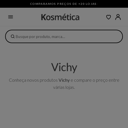
COMPARAMOS PREÇOS DE +20 LOJAS
·
Vichy
Conheça novos produtos
Vichy
e compare o preço entre
várias lojas.