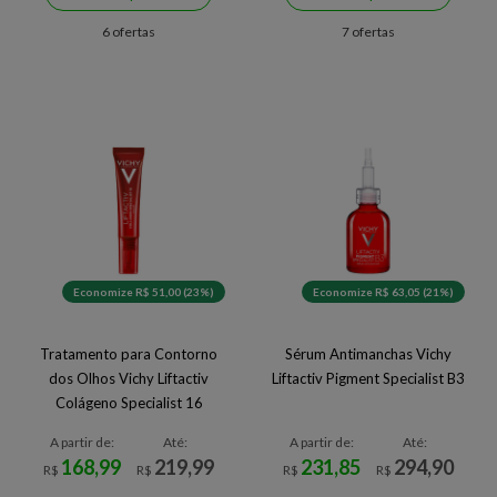
6 ofertas
7 ofertas
Economize R$ 51,00 (23%)
Economize R$ 63,05 (21%)
Tratamento para Contorno
Sérum Antimanchas Vichy
dos Olhos Vichy Liftactiv
Liftactiv Pigment Specialist B3
Colágeno Specialist 16
A partir de:
Até:
A partir de:
Até:
168,99
219,99
231,85
294,90
R$
R$
R$
R$