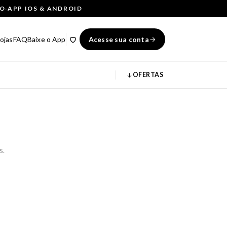
ÇO
·
APP IOS & ANDROID
ojas
FAQ
Baixe o App
Acesse sua conta
OFERTAS
s.