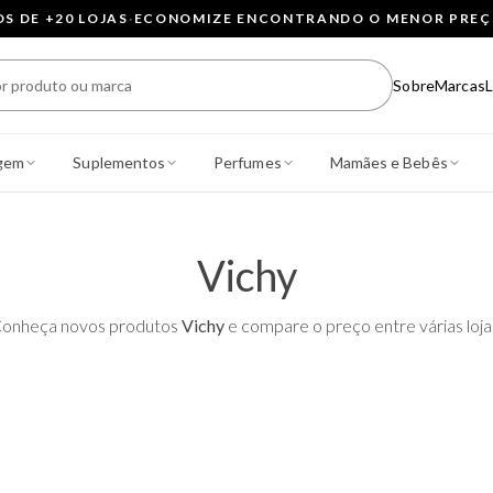
 DE +20 LOJAS
·
ECONOMIZE ENCONTRANDO O MENOR PRE
Sobre
Marcas
L
gem
Suplementos
Perfumes
Mamães e Bebês
Vichy
onheça novos produtos
Vichy
e compare o preço entre várias loja