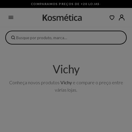
COMPARAMOS PREÇOS DE +20 LOJAS
·
Vichy
Conheça novos produtos
Vichy
e compare o preço entre
várias lojas.