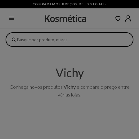
COMPARAMOS PREÇOS DE +20 LOJAS
·
Vichy
Conheça novos produtos
Vichy
e compare o preço entre
várias lojas.