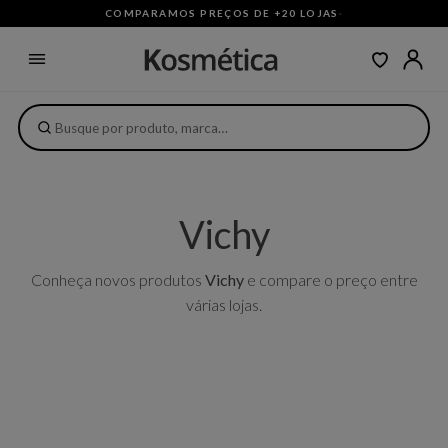
COMPARAMOS PREÇOS DE +20 LOJAS
·
Vichy
Conheça novos produtos
Vichy
e compare o preço entre
várias lojas.