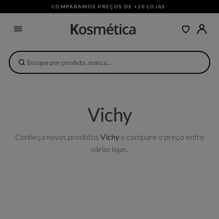
COMPARAMOS PREÇOS DE +20 LOJAS
·
Vichy
Conheça novos produtos
Vichy
e compare o preço entre
várias lojas.