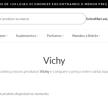
 DE +20 LOJAS
·
ECONOMIZE ENCONTRANDO O MENOR PRE
Sobre
Marcas
L
gem
Suplementos
Perfumes
Mamães e Bebês
Vichy
onheça novos produtos
Vichy
e compare o preço entre várias loja
 produto disponível no momento.