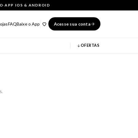
ÇO
·
APP IOS & ANDROID
ojas
FAQ
Baixe o App
Acesse sua conta
OFERTAS
s.