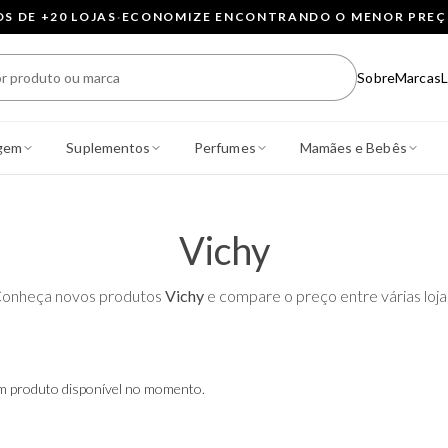
 DE +20 LOJAS
·
ECONOMIZE ENCONTRANDO O MENOR PRE
Sobre
Marcas
L
gem
Suplementos
Perfumes
Mamães e Bebês
Vichy
onheça novos produtos
Vichy
e compare o preço entre várias loja
 produto disponível no momento.