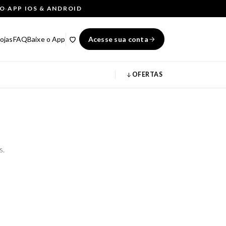
ÇO
·
APP IOS & ANDROID
ojas
FAQ
Baixe o App
Acesse sua conta
OFERTAS
s.