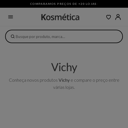
COMPARAMOS PREÇOS DE +20 LOJAS
·
Vichy
Conheça novos produtos
Vichy
e compare o preço entre
várias lojas.