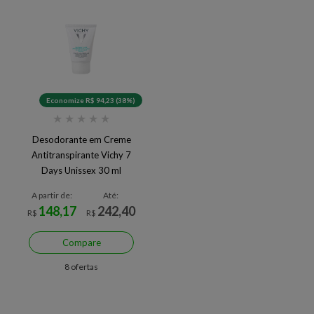
Economize R$ 94,23 (38%)
★
★
★
★
★
Desodorante em Creme
Antitranspirante Vichy 7
Days Unissex 30 ml
A partir de:
Até:
148,17
242,40
R$
R$
Compare
8 ofertas