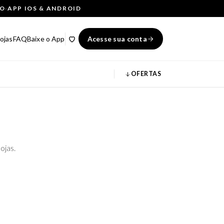
ÇO
·
APP IOS & ANDROID
ojas
FAQ
Baixe o App
Acesse sua conta
OFERTAS
ojas.