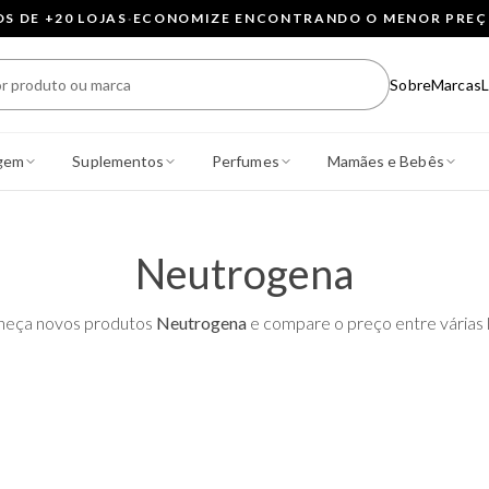
 DE +20 LOJAS
·
ECONOMIZE ENCONTRANDO O MENOR PRE
Sobre
Marcas
L
gem
Suplementos
Perfumes
Mamães e Bebês
Neutrogena
heça novos produtos
Neutrogena
e compare o preço entre várias l