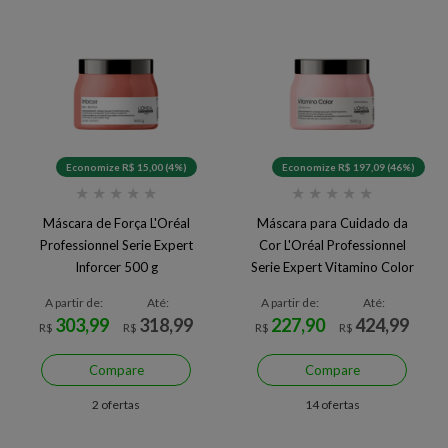
Economize R$ 15,00 (4%)
Economize R$ 197,09 (46%)
★
★
★
★
★
★
★
★
★
★
Máscara de Força L'Oréal
Máscara para Cuidado da
Professionnel Serie Expert
Cor L'Oréal Professionnel
Inforcer 500 g
Serie Expert Vitamino Color
500 g
A partir de:
Até:
A partir de:
Até:
303,99
318,99
227,90
424,99
R$
R$
R$
R$
Compare
Compare
2 ofertas
14 ofertas