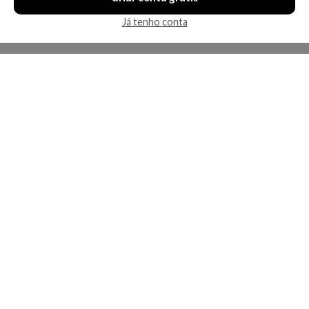
Já tenho conta
A Kosmética
Redes Sociais
Baixe o App
Sobre nós