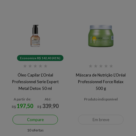
Economize R$ 142,40 (41%)
★
★
★
★
★
★
★
★
★
★
Óleo Capilar L'Oréal
Máscara de Nutrição L'Oréal
Professionnel Serie Expert
Professionnel Force Relax
Metal Detox 50 ml
500 g
A partir de:
Até:
Produto indisponível
197,50
339,90
R$
R$
Compare
Em breve
10 ofertas