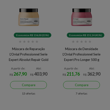
Economize R$ 136,00 (33%)
Economize R$ 151,14 (41%)
★
★
★
★
★
★
★
★
★
★
Máscara de Reparação
Máscara de Densidade
L'Oréal Professionnel Serie
L'Oréal Professionnel Serie
Expert Absolut Repair Gold
Expert Pro Longer 500 g
Quinoa 500 g
A partir de:
Até:
A partir de:
Até:
267,90
403,90
211,76
362,90
R$
R$
R$
R$
Compare
Compare
13 ofertas
7 ofertas