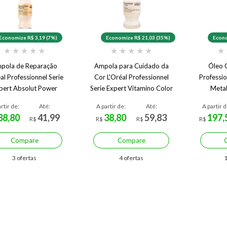
Economize R$ 3,19 (7%)
Economize R$ 21,03 (35%)
Econo
★
★
★
★
★
★
★
★
★
★
★
pola de Reparação
Ampola para Cuidado da
Óleo C
al Professionnel Serie
Cor L'Oréal Professionnel
Professio
pert Absolut Power
Serie Expert Vitamino Color
Metal
Repair 10 ml
10 ml
rtir de:
Até:
A partir de:
Até:
A partir d
38,80
41,99
38,80
59,83
197,
R$
R$
R$
R$
Compare
Compare
3 ofertas
4 ofertas
1