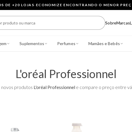
 DE +20 LOJAS
·
ECONOMIZE ENCONTRANDO O MENOR PRE
Sobre
Marcas
L
gem
Suplementos
Perfumes
Mamães e Bebês
L'oréal Professionnel
 novos produtos
L'oréal Professionnel
e compare o preço entre vári