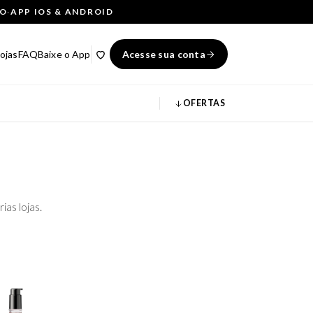
ÇO
·
APP IOS & ANDROID
ojas
FAQ
Baixe o App
Acesse sua conta
OFERTAS
as lojas.