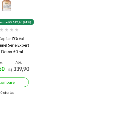
mize R$ 142,40 (41%)
★
★
★
★
apilar L'Oréal
nnel Serie Expert
 Detox 50 ml
e:
Até:
50
339,90
R$
Compare
0 ofertas