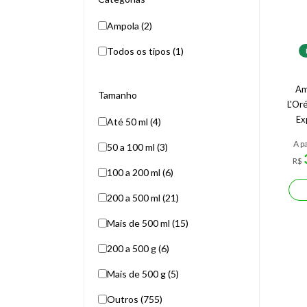
Ampola (2)
Todos os tipos (1)
Am
Tamanho
L'Oré
Ex
Até 50 ml (4)
A pa
50 a 100 ml (3)
R$
100 a 200 ml (6)
200 a 500 ml (21)
Mais de 500 ml (15)
200 a 500 g (6)
Mais de 500 g (5)
Outros (755)